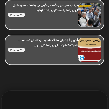
دیدار صمیمی و گفت و گوی بی واسطه مدیرعامل
ایران یاسا با همکاران واحد تولید
29 تیر 1405
آگهی فراخوان مناقصه دو مرحله ای شماره ب
405/04 شرکت ایران یاسا تایر و رابر
29 تیر 1405