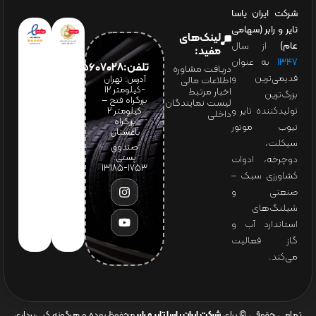
شرکت ایران یاسا
تایر و رابر (سهامی
لینک‌های
عام)
از سال
مفید:
۱۳۴۷
به عنوان
تلفن:65607028(021)
دریافت مشاوره
قدیمی‌ترین و
آدرس: تهران
اطلاعات مالی
-کیلومتر 12
اخبار مرتبط
بزرگ‌ترین
بزرگراه فتح –
لیست نمایندگان
تولیدکننده تایر و
کیلومتر ۲
داخلی
بزرگراه
تیوب موتور
باغستان
سیکلت،
صندوق
پستی:
دوچرخه، ادوات
1753-13185
کشاورزی سبک –
صنعتی و
شیلنگ‌های
استاندارد آب و
گاز فعالیت
می‌کند.
تمامی حقوقی © برای
شرکت ایران یاسا تایر و رابر
محفوظ بوده و هرگونه کپی‌برداری