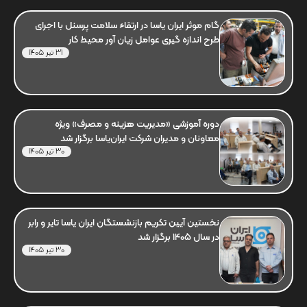
گام موثر ایران یاسا در ارتقاء سلامت پرسنل با اجرای
طرح اندازه گیری عوامل زیان آور محیط کار
31 تیر 1405
دوره آموزشی «مدیریت هزینه و مصرف» ویژه
معاونان و مدیران شرکت ایران‌یاسا برگزار شد
30 تیر 1405
نخستین آیین تکریم بازنشستگان ایران یاسا تایر و رابر
در سال 1405 برگزار شد
30 تیر 1405