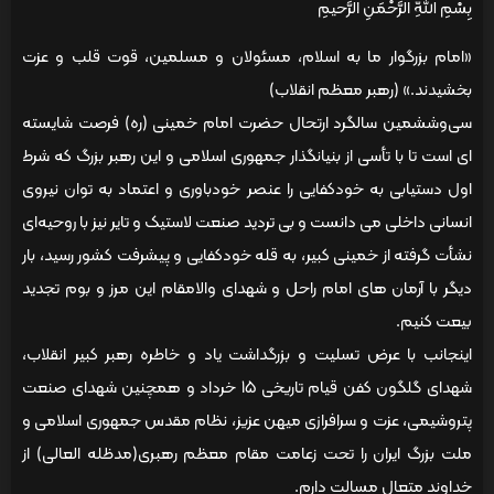
بِسْمِ اللّهِ الرَّحْمَنِ الرَّحيمِ
«امام بزرگوار ما به اسلام، مسئولان و مسلمين، قوت قلب و عزت
بخشيدند.» (رهبر معظم انقلاب)
سی‌وششمین سالگرد ارتحال حضرت امام خمینی (ره) فرصت شایسته
ای است تا با تأسی از بنیانگذار جمهوری اسلامی و این رهبر بزرگ که شرط
اول دستیابی به خودکفایی را عنصر خودباوری و اعتماد به توان نیروی
انسانی داخلی می دانست و بی تردید صنعت لاستیک و تایر نیز با روحیه‌ای
نشأت گرفته از خمینی کبیر، به قله خودکفایی و پیشرفت کشور رسید، بار
دیگر با آرمان های امام راحل و شهدای والامقام این مرز و بوم تجدید
بیعت کنیم.
اینجانب با عرض تسلیت و بزرگداشت یاد و خاطره رهبر کبیر انقلاب،
شهدای گلگون کفن قیام تاریخی 15 خرداد و همچنین شهدای صنعت
پتروشیمی، عزت و سرافرازی میهن عزیز، نظام مقدس جمهوری اسلامی و
ملت بزرگ ایران را تحت زعامت مقام معظم رهبری(مدظله العالی) از
خداوند متعال مسالت دارم.