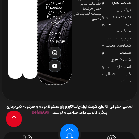
قدیمی‌ترین و
آدرس: تهران
اطلاعات مالی
-کیلومتر 12
اخبار مرتبط
بزرگ‌ترین
بزرگراه فتح –
لیست نمایندگان
تولیدکننده تایر و
کیلومتر ۲
داخلی
بزرگراه
تیوب موتور
باغستان
سیکلت،
صندوق
پستی:
دوچرخه، ادوات
1753-13185
کشاورزی سبک –
صنعتی و
شیلنگ‌های
استاندارد آب و
گاز فعالیت
می‌کند.
تمامی حقوقی © برای
شرکت ایران یاسا تایر و رابر
محفوظ بوده و هرگونه کپی‌برداری
پیگرد قانونی دارد. طراحی و توسعه:
BehinAva