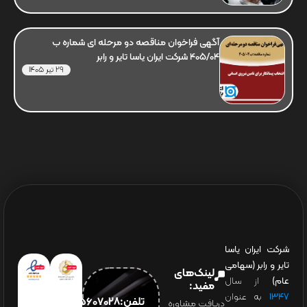
آگهی فراخوان مناقصه دو مرحله ای شماره ب
405/04 شرکت ایران یاسا تایر و رابر
29 تیر 1405
شرکت ایران یاسا
تایر و رابر (سهامی
لینک‌های
عام)
از سال
مفید:
۱۳۴۷
به عنوان
تلفن:65607028(021)
دریافت مشاوره