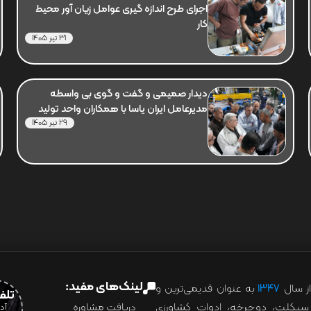
اجرای طرح اندازه گیری عوامل زیان آور محیط
کار
31 تیر 1405
دیدار صمیمی و گفت و گوی بی واسطه
مدیرعامل ایران یاسا با همکاران واحد تولید
29 تیر 1405
لینک‌های مفید:
ز سال
۱۳۴۷
به عنوان قدیمی‌ترین و
تلفن:07028
ور سیکلت، دوچرخه، ادوات کشاورزی
دریافت مشاوره