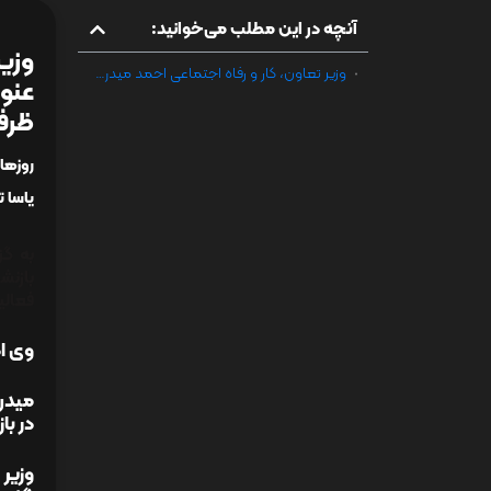
آنچه در این مطلب می‌خوانید:
وزیر
وزیر تعاون، کار و رفاه اجتماعی احمد میدری در بازدید از شرکت «ایران یاسا تایر و رابر» به عنوان نخستین تولید‌کننده تایر کشور، اعلام کرد که تولید محصول بدون وقفه و با ظرفیت کامل ادامه دارد.
عنوا
ظرفی
روزها
یاسا ت
به گز
بازنش
فعالی
وی اد
میدر
در با
وزیر 