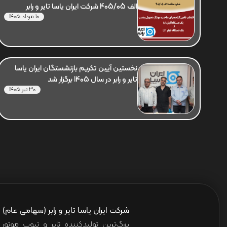
الف 405/05 شرکت ایران یاسا تایر و رابر
10 مرداد 1405
نخستین آیین تکریم بازنشستگان ایران یاسا
تایر و رابر در سال 1405 برگزار شد
30 تیر 1405
شرکت ایران یاسا تایر و رابر (سهامی عام)
ا
بزرگ‌ترین تولیدکننده تایر و تیوب موت