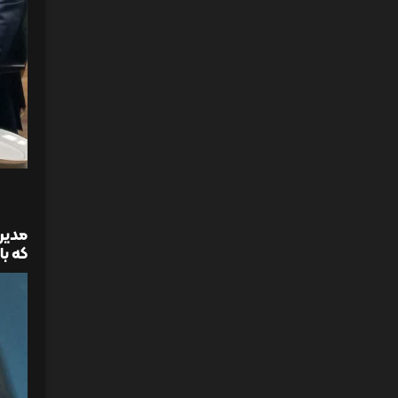
مدیرع
که با