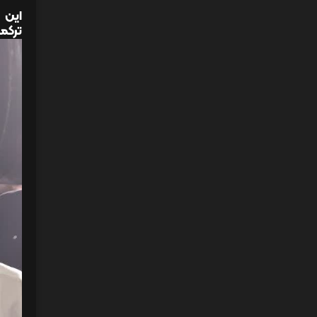
این 
ترکمن