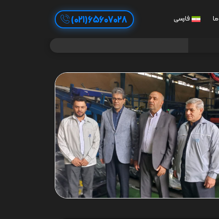
65607028(021)
ما
فارسی