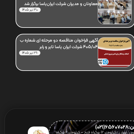
معاونان و مدیران شرکت ایران‌یاسا برگزار شد
30 تیر 1405
آگهی فراخوان مناقصه دو مرحله ای شماره ب
405/04 شرکت ایران یاسا تایر و رابر
29 تیر 1405
656(021)
آدرس: تهران -کیلومتر 12 بزرگراه فتح – کیلومتر ۲ بزرگراه