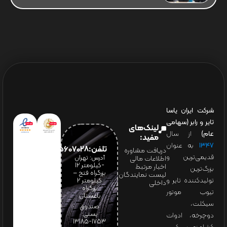
شرکت ایران یاسا
تایر و رابر (سهامی
لینک‌های
عام)
از سال
مفید:
۱۳۴۷
به عنوان
تلفن:65607028(021)
دریافت مشاوره
قدیمی‌ترین و
آدرس: تهران
اطلاعات مالی
-کیلومتر 12
اخبار مرتبط
بزرگ‌ترین
بزرگراه فتح –
لیست نمایندگان
تولیدکننده تایر و
کیلومتر ۲
داخلی
بزرگراه
تیوب موتور
باغستان
سیکلت،
صندوق
پستی:
دوچرخه، ادوات
1753-13185