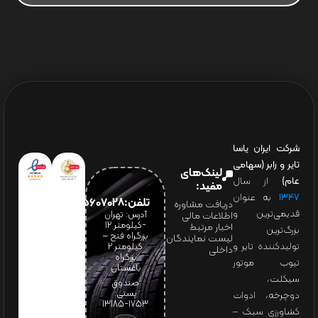
شرکت ایران یاسا
تایر و رابر (سهامی
لینک‌های
عام)
از سال
مفید:
۱۳۴۷
به عنوان
تلفن:65607028(021)
دریافت مشاوره
قدیمی‌ترین و
آدرس: تهران
اطلاعات مالی
-کیلومتر 12
اخبار مرتبط
بزرگ‌ترین
بزرگراه فتح –
لیست نمایندگان
تولیدکننده تایر و
کیلومتر ۲
داخلی
بزرگراه
تیوب موتور
باغستان
سیکلت،
صندوق
پستی:
دوچرخه، ادوات
1753-13185
کشاورزی سبک –