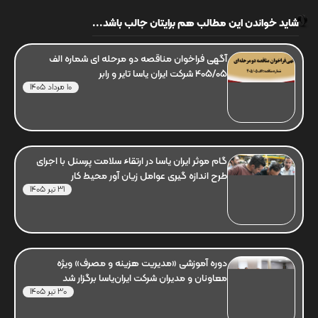
شاید خواندن این مطالب هم برایتان جالب باشد...
آگهی فراخوان مناقصه دو مرحله ای شماره الف
405/05 شرکت ایران یاسا تایر و رابر
10 مرداد 1405
گام موثر ایران یاسا در ارتقاء سلامت پرسنل با اجرای
طرح اندازه گیری عوامل زیان آور محیط کار
31 تیر 1405
دوره آموزشی «مدیریت هزینه و مصرف» ویژه
معاونان و مدیران شرکت ایران‌یاسا برگزار شد
30 تیر 1405