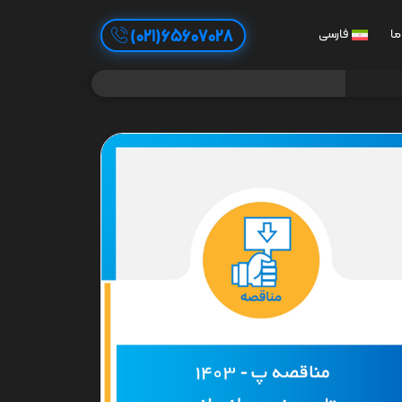
65607028(021)
ما
فارسی