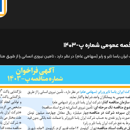
صه عمومی شماره پ-1403
ﯾﺮان ﯾﺎﺳﺎ ﺗﺎﯾﺮ و راﺑﺮ (ﺳﻬﺎﻣﻰ ﻋﺎم) در نظر دارد ، تامین نیروی انسانی را از طریق 