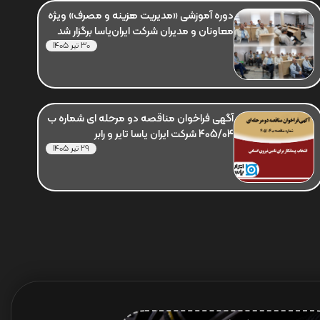
دوره آموزشی «مدیریت هزینه و مصرف» ویژه
معاونان و مدیران شرکت ایران‌یاسا برگزار شد
30 تیر 1405
آگهی فراخوان مناقصه دو مرحله ای شماره ب
405/04 شرکت ایران یاسا تایر و رابر
29 تیر 1405