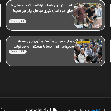
گام موثر ایران یاسا در ارتقاء سلامت پرسنل با
اجرای طرح اندازه گیری عوامل زیان آور محیط
کار
31 تیر 1405
دیدار صمیمی و گفت و گوی بی واسطه
مدیرعامل ایران یاسا با همکاران واحد تولید
29 تیر 1405
لینک‌های مفید:
ز سال
۱۳۴۷
به عنوان قدیمی‌ترین و