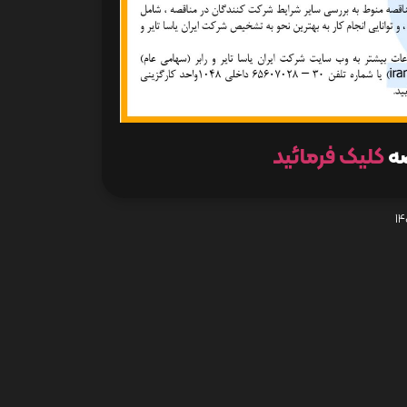
صه
کلیک فرمائید