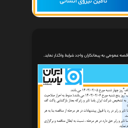
مناقصه عمومی به پیمانکاران واﺟد شرایط واگذار نماید.