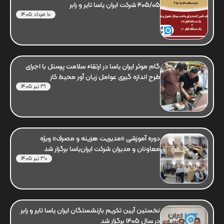
405/05 شرکت ایران یاسا تایر و رابر
10 مرداد 1405
گام موثر ایران یاسا در ارتقاء سلامت پرسنل با اجرای
طرح اندازه گیری عوامل زیان آور محیط کار
31 تیر 1405
دوره آموزشی «مدیریت هزینه و مصرف» ویژه
معاونان و مدیران شرکت ایران‌یاسا برگزار شد
30 تیر 1405
نخستین آیین تکریم بازنشستگان ایران یاسا تایر و رابر
در سال 1405 برگزار شد