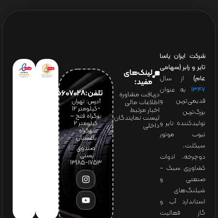
شرکت ایران یاسا
تایر و رابر (سهامی
لینک‌های
عام)
از سال
مفید:
۱۳۴۷
به عنوان
تلفن:65607028(021)
دریافت مشاوره
قدیمی‌ترین و
آدرس: تهران
اطلاعات مالی
-کیلومتر 12
اخبار مرتبط
بزرگ‌ترین
بزرگراه فتح –
لیست نمایندگان
تولیدکننده تایر و
کیلومتر ۲
داخلی
بزرگراه
تیوب موتور
باغستان
سیکلت،
صندوق
پستی:
دوچرخه، ادوات
1753-13185
کشاورزی سبک –
صنعتی و
شیلنگ‌های
استاندارد آب و
گاز فعالیت