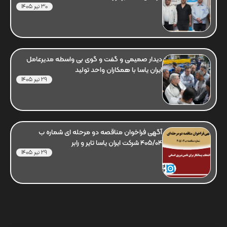
30 تیر 1405
دیدار صمیمی و گفت و گوی بی واسطه مدیرعامل
ایران یاسا با همکاران واحد تولید
29 تیر 1405
آگهی فراخوان مناقصه دو مرحله ای شماره ب
405/04 شرکت ایران یاسا تایر و رابر
29 تیر 1405