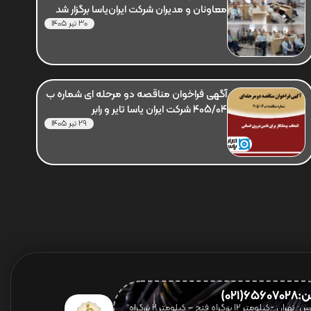
معاونان و مدیران شرکت ایران‌یاسا برگزار شد
30 تیر 1405
آگهی فراخوان مناقصه دو مرحله ای شماره ب
405/04 شرکت ایران یاسا تایر و رابر
29 تیر 1405
656(021)
آدرس: تهران -کیلومتر 12 بزرگراه فتح – کیلومتر ۲ بزرگراه