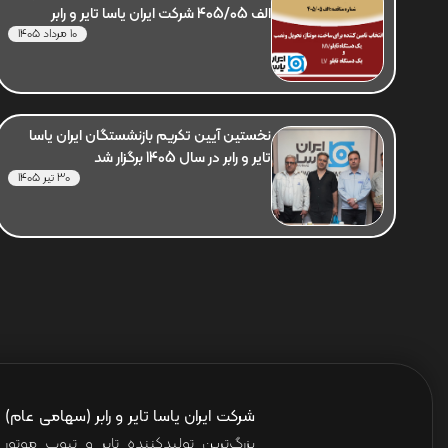
الف 405/05 شرکت ایران یاسا تایر و رابر
10 مرداد 1405
نخستین آیین تکریم بازنشستگان ایران یاسا
تایر و رابر در سال 1405 برگزار شد
30 تیر 1405
شرکت ایران یاسا تایر و رابر (سهامی عام)
ا
بزرگ‌ترین تولیدکننده تایر و تیوب موت