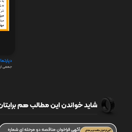
دپارتما
جمعی از 
شاید خواندن این مطالب هم برایتان 
آگهی فراخوان مناقصه دو مرحله ای شماره