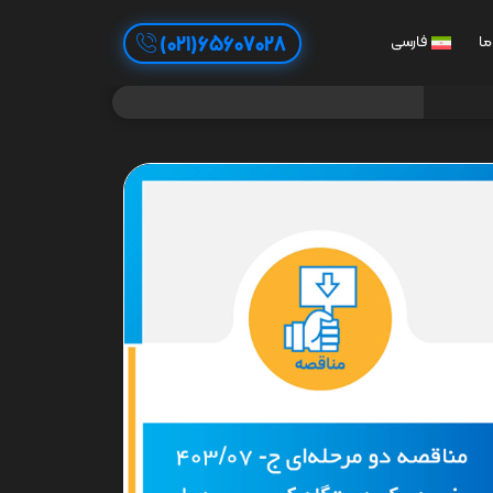
65607028(021)
ما
فارسی