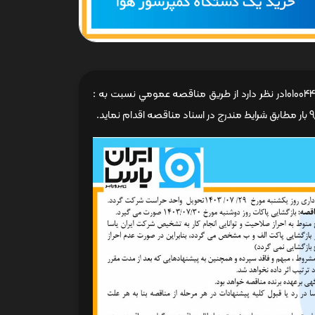
شرکت ایران یاسا تایر و رابر ( سهامی عام ) به شماره ثبت 6590 و شناسه ملی 10100440525در نظر دارد از طريق مناقصه عمومي نسبت به :