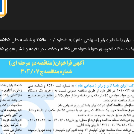
مپرسور هوا با هوادهی 45 متر مکعب در دقیقه و فشار هوای 9/5 بار مطابق شرایط مندرج در اسناد مناقصه اقدام نماید.