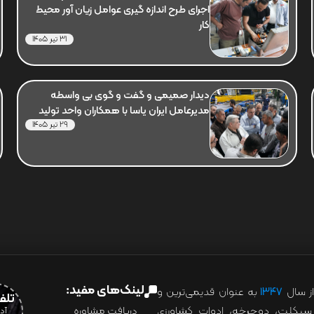
اجرای طرح اندازه گیری عوامل زیان آور محیط
کار
31 تیر 1405
دیدار صمیمی و گفت و گوی بی واسطه
مدیرعامل ایران یاسا با همکاران واحد تولید
29 تیر 1405
لینک‌های مفید:
ز سال
۱۳۴۷
به عنوان قدیمی‌ترین و
تلفن:07028
ور سیکلت، دوچرخه، ادوات کشاورزی
دریافت مشاوره