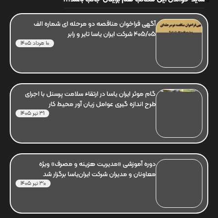
آگهی فراخوان مناقصه دو مرحله ای شماره الف
405/05 شرکت ایران یاسا تایر و رابر
10 مرداد 1405
گام موثر ایران یاسا در ارتقاء سلامت پرسنل با اجرای
طرح اندازه گیری عوامل زیان آور محیط کار
31 تیر 1405
دوره آموزشی «مدیریت هزینه و مصرف» ویژه
معاونان و مدیران شرکت ایران‌یاسا برگزار شد
30 تیر 1405