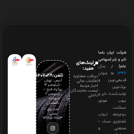
شرکت ایران یاسا
تایر و رابر (سهامی
لینک‌های
عام)
از سال
مفید:
۱۳۴۷
به عنوان
تلفن:65607028(021)
دریافت مشاوره
قدیمی‌ترین و
آدرس: تهران
اطلاعات مالی
-کیلومتر 12
اخبار مرتبط
بزرگ‌ترین
بزرگراه فتح –
لیست نمایندگان
تولیدکننده تایر و
کیلومتر ۲
داخلی
بزرگراه
تیوب موتور
باغستان
سیکلت،
صندوق
پستی:
دوچرخه، ادوات
1753-13185
کشاورزی سبک –
صنعتی و