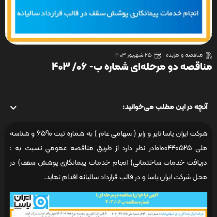
مناقصه و مزایده
25 شهریور 1403
مناقصه دو مرحله‌ای شماره ب- 06/ 403
آنچه در این مطلب می‌خوانید:
شرکت ایران یاسا تایر و رابر ( سهامی عام ) به شماره ثبت 6590 و شناسه
ملی 10100440525در نظر دارد از طريق مناقصه عمومي نسبت به :
دریافت خدمات ساختمانی( انجام خدمات پیمانکاری پوشش سقف) در
محل شرکت ایران یاسا و در قالب قرارداد سالیانه اقدام نماید.