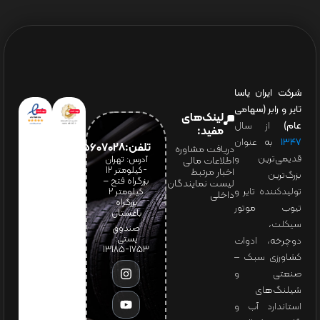
شرکت ایران یاسا
تایر و رابر (سهامی
لینک‌های
عام)
از سال
مفید:
۱۳۴۷
به عنوان
تلفن:65607028(021)
دریافت مشاوره
قدیمی‌ترین و
آدرس: تهران
اطلاعات مالی
-کیلومتر 12
اخبار مرتبط
بزرگ‌ترین
بزرگراه فتح –
لیست نمایندگان
تولیدکننده تایر و
کیلومتر ۲
داخلی
بزرگراه
تیوب موتور
باغستان
سیکلت،
صندوق
پستی:
دوچرخه، ادوات
1753-13185
کشاورزی سبک –
صنعتی و
شیلنگ‌های
استاندارد آب و