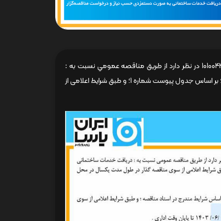
شرکت ایران یاسا تایر و رابر ( سهامی عام ) به شماره ثبت 6590 و شناسه ملی 10100440525 در نظر دارد از طريق مناقصه عمومي نسبت به :
دریافت خدمات ساختمانی به صورت دستمزدی حسب نیاز و درخواست مناقصه گزار ؛ بر اساس جدول پیوست شماره 1؛ و طبق شرایط اعلامی از