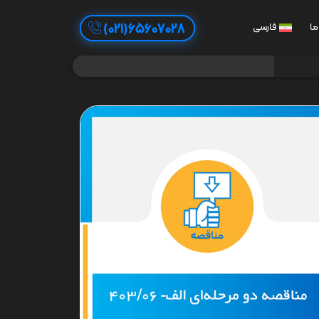
65607028(021)
ما
فارسی