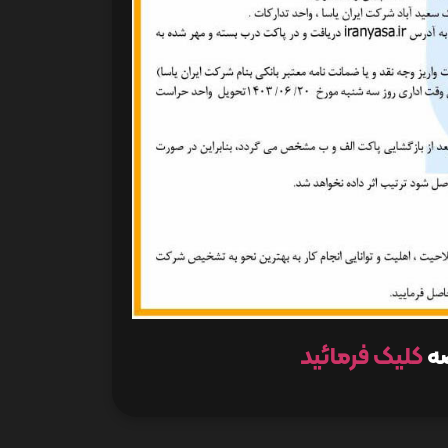
صه
کلیک فرمائید