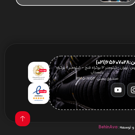
656(021)
آدرس: تهران -کیلومتر 12 بزرگراه فتح – کیلومتر ۲ بزرگراه
باغستان
صندوق پستی: 1753-13185
 و توسعه:
BehinAva