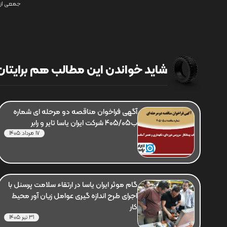
جمعی از 
شاید خواندن این مطالب هم برایتان 
آگهی فراخوان مناقصه دو مرحله ای شماره
ب405/05 شرکت ایران یاسا تایر و رابر
17 مرداد 1405
گام موثر ایران یاسا در ارتقاء سلامت پرسنل با
اجرای طرح اندازه گیری عوامل زیان آور محیط
کار
31 تیر 1405