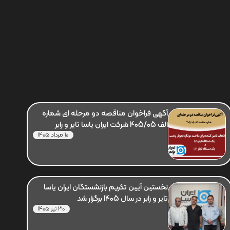
آگهی فراخوان مناقصه دو مرحله ای شماره
الف 405/05 شرکت ایران یاسا تایر و رابر
10 مرداد 1405
نخستین آیین تکریم بازنشستگان ایران یاسا
تایر و رابر در سال 1405 برگزار شد
30 تیر 1405