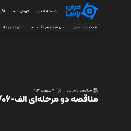
صفحه اصلی
فروش
آگه
محصولات جدید
تایر موتور سیکلت
تایر دوچرخه
مناقصه و مزایده
7 شهریور 1403
مناقصه دو مرحله‌ای الف-403/06