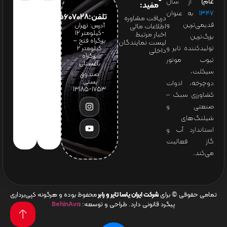
عام)
از سال
مفید:
۱۳۴۷
به عنوان
تلفن:65607028(021)
دریافت مشاوره
قدیمی‌ترین و
آدرس: تهران
اطلاعات مالی
-کیلومتر 12
اخبار مرتبط
بزرگ‌ترین
بزرگراه فتح –
لیست نمایندگان
تولیدکننده تایر و
کیلومتر ۲
داخلی
بزرگراه
تیوب موتور
باغستان
سیکلت،
صندوق
پستی:
دوچرخه، ادوات
1753-13185
کشاورزی سبک –
صنعتی و
شیلنگ‌های
استاندارد آب و
گاز فعالیت
می‌کند.
تمامی حقوقی © برای
شرکت ایران یاسا تایر و رابر
محفوظ بوده و هرگونه کپی‌برداری
پیگرد قانونی دارد. طراحی و توسعه:
BehinAva