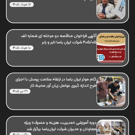
17 مرداد 1405
آگهی فراخوان مناقصه دو مرحله ای شماره الف
405/05 شرکت ایران یاسا تایر و رابر
10 مرداد 1405
گام موثر ایران یاسا در ارتقاء سلامت پرسنل با اجرای
طرح اندازه گیری عوامل زیان آور محیط کار
31 تیر 1405
دوره آموزشی «مدیریت هزینه و مصرف» ویژه
معاونان و مدیران شرکت ایران‌یاسا برگزار شد
30 تیر 1405