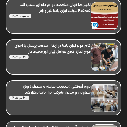
آگهی فراخوان مناقصه دو مرحله ای شماره الف
405/05 شرکت ایران یاسا تایر و رابر
10 مرداد 1405
گام موثر ایران یاسا در ارتقاء سلامت پرسنل با اجرای
طرح اندازه گیری عوامل زیان آور محیط کار
31 تیر 1405
دوره آموزشی «مدیریت هزینه و مصرف» ویژه
معاونان و مدیران شرکت ایران‌یاسا برگزار شد
30 تیر 1405