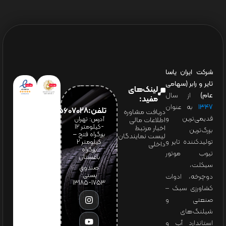
شرکت ایران یاسا
تایر و رابر (سهامی
لینک‌های
عام)
از سال
مفید:
۱۳۴۷
به عنوان
تلفن:65607028(021)
دریافت مشاوره
قدیمی‌ترین و
آدرس: تهران
اطلاعات مالی
-کیلومتر 12
اخبار مرتبط
بزرگ‌ترین
بزرگراه فتح –
لیست نمایندگان
تولیدکننده تایر و
کیلومتر ۲
داخلی
بزرگراه
تیوب موتور
باغستان
سیکلت،
صندوق
پستی:
دوچرخه، ادوات
1753-13185
کشاورزی سبک –
صنعتی و
شیلنگ‌های
استاندارد آب و