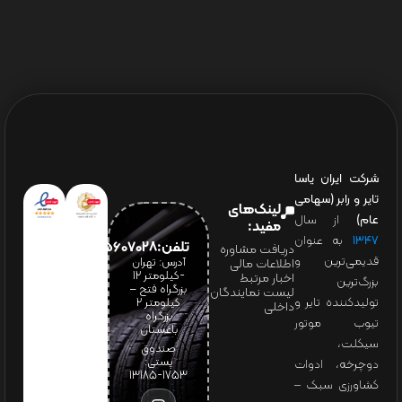
شرکت ایران یاسا
تایر و رابر (سهامی
لینک‌های
عام)
از سال
مفید:
۱۳۴۷
به عنوان
تلفن:65607028(021)
دریافت مشاوره
قدیمی‌ترین و
آدرس: تهران
اطلاعات مالی
-کیلومتر 12
اخبار مرتبط
بزرگ‌ترین
بزرگراه فتح –
لیست نمایندگان
تولیدکننده تایر و
کیلومتر ۲
داخلی
بزرگراه
تیوب موتور
باغستان
سیکلت،
صندوق
پستی:
دوچرخه، ادوات
1753-13185
کشاورزی سبک –