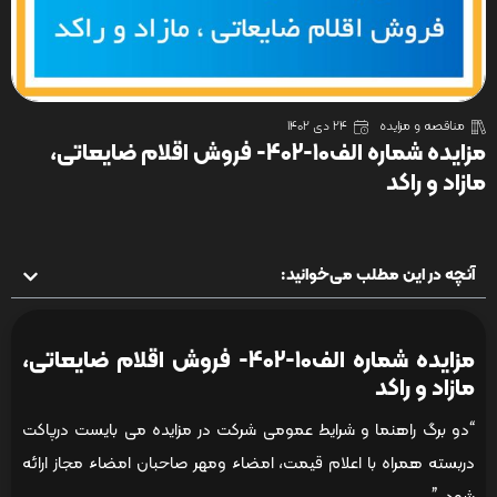
مناقصه و مزایده
24 دی 1402
مزایده شماره الف10-402- فروش اقلام ضایعاتی،
مازاد و راکد
آنچه در این مطلب می‌خوانید:
مزایده شماره الف10-402- فروش اقلام ضایعاتی،
مازاد و راکد
“دو برگ راهنما و شرایط عمومی شرکت در مزایده می بایست درپاکت
دربسته همراه با اعلام قیمت، امضاء ومهر صاحبان امضاء مجاز ارائه