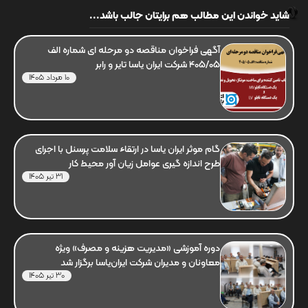
شاید خواندن این مطالب هم برایتان جالب باشد...
آگهی فراخوان مناقصه دو مرحله ای شماره الف
405/05 شرکت ایران یاسا تایر و رابر
10 مرداد 1405
گام موثر ایران یاسا در ارتقاء سلامت پرسنل با اجرای
طرح اندازه گیری عوامل زیان آور محیط کار
31 تیر 1405
دوره آموزشی «مدیریت هزینه و مصرف» ویژه
معاونان و مدیران شرکت ایران‌یاسا برگزار شد
30 تیر 1405