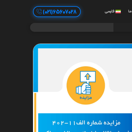
65607028(021)
ما
فارسی