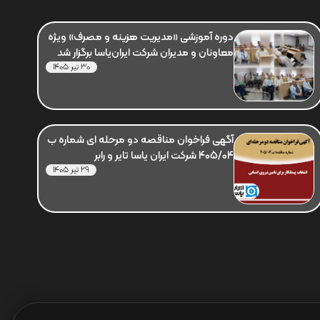
دوره آموزشی «مدیریت هزینه و مصرف» ویژه
معاونان و مدیران شرکت ایران‌یاسا برگزار شد
30 تیر 1405
آگهی فراخوان مناقصه دو مرحله ای شماره ب
405/04 شرکت ایران یاسا تایر و رابر
29 تیر 1405