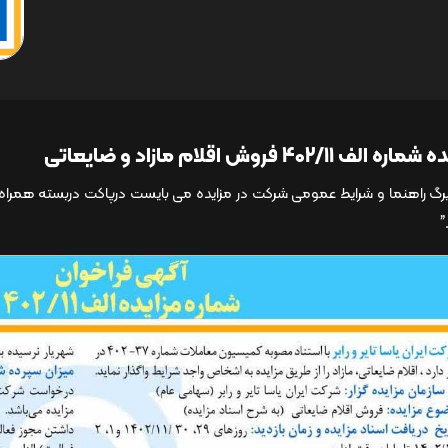
ه الف 402/11 فروش اقلام مازاد و ضایعاتی
رگ راهنما و شرایط عمومی شرکت در مزایده می بایست درپاکت دربسته همراه ب
”