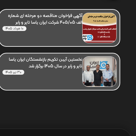
آگهی فراخوان مناقصه دو مرحله ای شماره
الف 405/05 شرکت ایران یاسا تایر و رابر
10 مرداد 1405
نخستین آیین تکریم بازنشستگان ایران یاسا
تایر و رابر در سال 1405 برگزار شد
30 تیر 1405