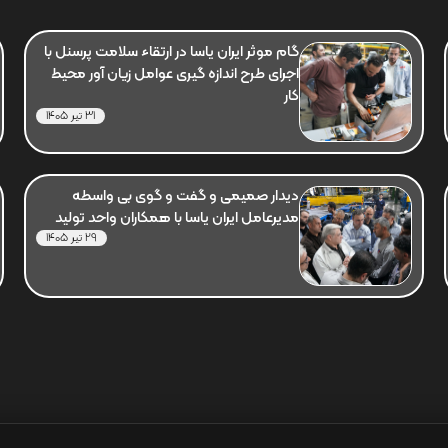
گام موثر ایران یاسا در ارتقاء سلامت پرسنل با
اجرای طرح اندازه گیری عوامل زیان آور محیط
کار
31 تیر 1405
دیدار صمیمی و گفت و گوی بی واسطه
مدیرعامل ایران یاسا با همکاران واحد تولید
29 تیر 1405