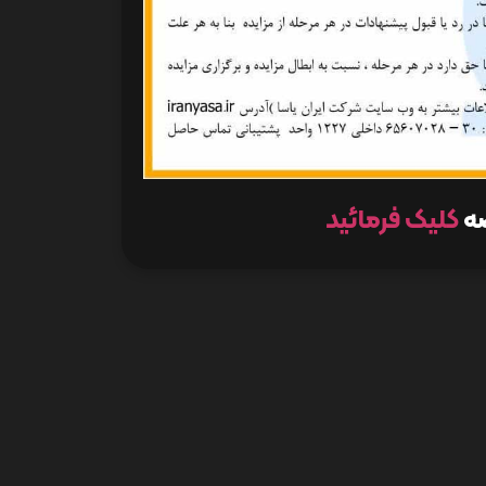
صه
کلیک فرمائید