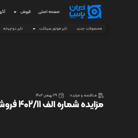
صفحه اصلی
فروش
آگه
محصولات جدید
تایر موتور سیکلت
تایر دوچرخه
مناقصه و مزایده
29 بهمن 1402
مزایده شماره الف 402/11 فروش اقلام مازاد و ضایعاتی