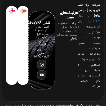
شرکت ایران یاسا
تایر و رابر (سهامی
لینک‌های
عام)
از سال
مفید:
۱۳۴۷
به عنوان
تلفن:65607028(021)
دریافت مشاوره
قدیمی‌ترین و
آدرس: تهران
اطلاعات مالی
-کیلومتر 12
اخبار مرتبط
بزرگ‌ترین
بزرگراه فتح –
لیست نمایندگان
تولیدکننده تایر و
کیلومتر ۲
داخلی
بزرگراه
تیوب موتور
باغستان
سیکلت،
صندوق
پستی:
دوچرخه، ادوات
1753-13185
کشاورزی سبک –
صنعتی و
شیلنگ‌های
استاندارد آب و
گاز فعالیت
می‌کند.
تمامی حقوقی © برای
شرکت ایران یاسا تایر و رابر
محفوظ بوده و هرگونه کپی‌برداری