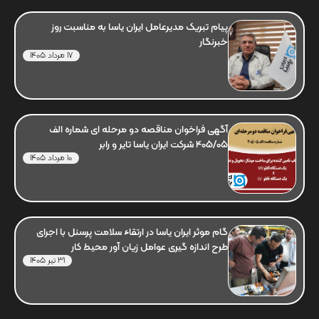
پیام تبریک مدیرعامل ایران یاسا به مناسبت روز
خبرنگار
17 مرداد 1405
آگهی فراخوان مناقصه دو مرحله ای شماره الف
405/05 شرکت ایران یاسا تایر و رابر
10 مرداد 1405
گام موثر ایران یاسا در ارتقاء سلامت پرسنل با اجرای
طرح اندازه گیری عوامل زیان آور محیط کار
31 تیر 1405