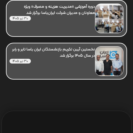
دوره آموزشی «مدیریت هزینه و مصرف» ویژه
معاونان و مدیران شرکت ایران‌یاسا برگزار شد
30 تیر 1405
نخستین آیین تکریم بازنشستگان ایران یاسا تایر و رابر
در سال 1405 برگزار شد
30 تیر 1405