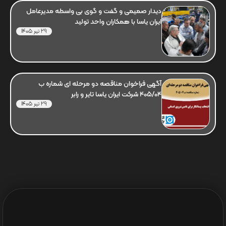
دیدار صمیمی و گفت و گوی بی واسطه مدیرعامل
ایران یاسا با همکاران واحد تولید
29 تیر 1405
آگهی فراخوان مناقصه دو مرحله ای شماره ب
405/04 شرکت ایران یاسا تایر و رابر
29 تیر 1405