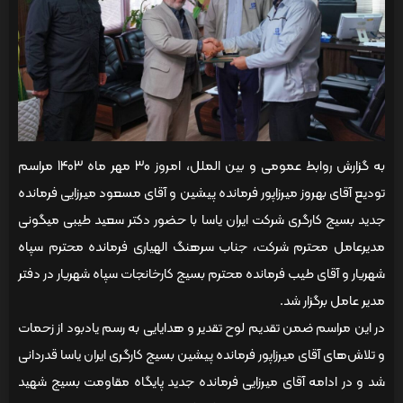
به گزارش روابط عمومی و بین الملل، امروز 30 مهر ماه 1403 مراسم
تودیع آقای بهروز میرزاپور فرمانده پیشین و آقای مسعود میرزایی فرمانده
جدید بسیج کارگری شرکت ایران یاسا با حضور دکتر سعید طیبی میگونی
مدیرعامل محترم شرکت، جناب سرهنگ الهیاری فرمانده محترم سپاه
شهریار و آقای طیب فرمانده محترم بسیج کارخانجات سپاه شهریار در دفتر
مدیر عامل برگزار شد.
در این مراسم ضمن تقدیم لوح تقدیر و هدایایی به رسم یادبود از زحمات
و تلاش‌های آقای میرزاپور فرمانده پیشین بسیج کارگری ایران یاسا قدردانی
شد و در ادامه آقای میرزایی فرمانده جدید پایگاه مقاومت بسیج شهید