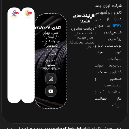
شرکت ایران یاسا
تایر و رابر (سهامی
لینک‌های
عام)
از سال
مفید:
۱۳۴۷
به عنوان
تلفن:65607028(021)
دریافت مشاوره
قدیمی‌ترین و
آدرس: تهران
اطلاعات مالی
-کیلومتر 12
اخبار مرتبط
بزرگ‌ترین
بزرگراه فتح –
لیست نمایندگان
تولیدکننده تایر و
کیلومتر ۲
داخلی
بزرگراه
تیوب موتور
باغستان
سیکلت،
صندوق
پستی:
دوچرخه، ادوات
1753-13185
کشاورزی سبک –
صنعتی و
شیلنگ‌های
استاندارد آب و
گاز فعالیت
می‌کند.
تمامی حقوقی © برای
شرکت ایران یاسا تایر و رابر
محفوظ بوده و هرگونه کپی‌برداری