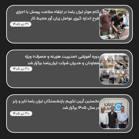
گام موثر ایران یاسا در ارتقاء سلامت پرسنل با اجرای
طرح اندازه گیری عوامل زیان آور محیط کار
31 تیر 1405
دوره آموزشی «مدیریت هزینه و مصرف» ویژه
معاونان و مدیران شرکت ایران‌یاسا برگزار شد
30 تیر 1405
نخستین آیین تکریم بازنشستگان ایران یاسا تایر و رابر
در سال 1405 برگزار شد
30 تیر 1405