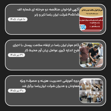
آگهی فراخوان مناقصه دو مرحله ای شماره الف
405/05 شرکت ایران یاسا تایر و رابر
10 مرداد 1405
گام موثر ایران یاسا در ارتقاء سلامت پرسنل با اجرای
طرح اندازه گیری عوامل زیان آور محیط کار
31 تیر 1405
دوره آموزشی «مدیریت هزینه و مصرف» ویژه
معاونان و مدیران شرکت ایران‌یاسا برگزار شد
30 تیر 1405