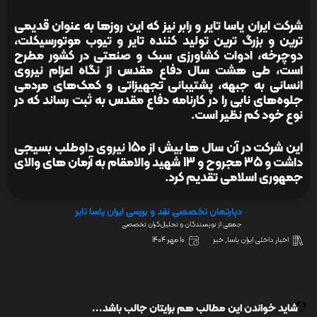
شرکت ایران یاسا تایر و رابر نیز که این روزها به عنوان قدیمی
ترین و بزرگ ترین تولید کننده تایر و تیوب موتورسیکلت،
دوچرخه، ادوات کشاورزی سبک و صنعتی در کشور مطرح
است، طی هشت سال دفاع مقدس از نگاه اعزام نیروی
انسانی به جبهه‌، پشتیبانی تجهیزاتی و کمک‌های مردمی
جلوه‌های نابی را در کارنامه دفاع مقدس به ثبت رساند که در
نوع خود کم نظیر است.
این شرکت در آن سال ها بیش از 150 نیروی داوطلب بسیجی
داشت و 35 مجروح و 13 شهید والامقام به آرمان های والای
جمهوری اسلامی تقدیم کرد.
دپارتمان تخصصی نقد و بررسی ایران یاسا تایر
جمعی از نویسندگان و تحلیل‌گران تخصصی
اخبار داخلی ایران یاسا
,
خبر
10 مهر 1404
شاید خواندن این مطالب هم برایتان جالب باشد...