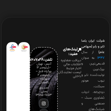
شرکت ایران یاسا
تایر و رابر (سهامی
لینک‌های
عام)
از سال
مفید:
۱۳۴۷
به عنوان
تلفن:65607028(021)
دریافت مشاوره
قدیمی‌ترین و
آدرس: تهران
اطلاعات مالی
-کیلومتر 12
اخبار مرتبط
بزرگ‌ترین
بزرگراه فتح –
لیست نمایندگان
تولیدکننده تایر و
کیلومتر ۲
داخلی
بزرگراه
تیوب موتور
باغستان
سیکلت،
صندوق
پستی:
دوچرخه، ادوات
1753-13185
کشاورزی سبک –
صنعتی و
شیلنگ‌های