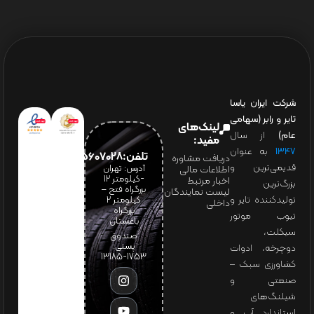
شرکت ایران یاسا
تایر و رابر (سهامی
لینک‌های
عام)
از سال
مفید:
۱۳۴۷
به عنوان
تلفن:65607028(021)
دریافت مشاوره
قدیمی‌ترین و
آدرس: تهران
اطلاعات مالی
-کیلومتر 12
اخبار مرتبط
بزرگ‌ترین
بزرگراه فتح –
لیست نمایندگان
تولیدکننده تایر و
کیلومتر ۲
داخلی
بزرگراه
تیوب موتور
باغستان
سیکلت،
صندوق
پستی:
دوچرخه، ادوات
1753-13185
کشاورزی سبک –
صنعتی و
شیلنگ‌های
استاندارد آب و