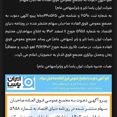
لغو آگهی دعوت به مجمع عمومی فوق العاده صاحبان سهام
شرکت ایران یاسا تایر و رابر(سهامی عام)
به شماره ثبت 6590 و شناسه ملی 10100440525 پیرو آگهی دعوت به
مجمع عمومی فوق العاده صاحبان سهام منتشر شده در روزنامه دنیای
اقتصاد به شماره 5958 مورخ 8 اسفند 1402 به اطلاع سهامداران محترم
شرکت ایران یاسا تایر و رابر (سهامی عام) می رساند مجمع عمومی فوق
العاده شرکت در ساعت 15 روز شنبه مورخ 19/12/1402 لغو گردید و متعاقباً
زمان ومحل برگزاری مجمع فوق الذکر به حضورتان اعلام می گردد.
هیات مدیره شرکت ایران یاسا تایر ورابر(سهامی عام)