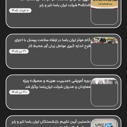
405/05 شرکت ایران یاسا تایر و رابر
10 مرداد 1405
گام موثر ایران یاسا در ارتقاء سلامت پرسنل با اجرای
طرح اندازه گیری عوامل زیان آور محیط کار
31 تیر 1405
دوره آموزشی «مدیریت هزینه و مصرف» ویژه
معاونان و مدیران شرکت ایران‌یاسا برگزار شد
30 تیر 1405
نخستین آیین تکریم بازنشستگان ایران یاسا تایر و رابر