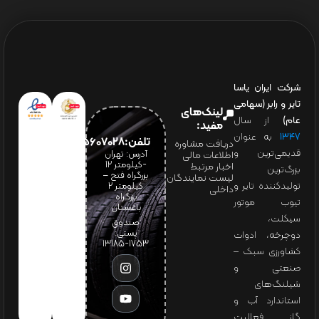
شرکت ایران یاسا
تایر و رابر (سهامی
لینک‌های
عام)
از سال
مفید:
۱۳۴۷
به عنوان
تلفن:65607028(021)
دریافت مشاوره
قدیمی‌ترین و
آدرس: تهران
اطلاعات مالی
-کیلومتر 12
اخبار مرتبط
بزرگ‌ترین
بزرگراه فتح –
لیست نمایندگان
تولیدکننده تایر و
کیلومتر ۲
داخلی
بزرگراه
تیوب موتور
باغستان
سیکلت،
صندوق
پستی:
دوچرخه، ادوات
1753-13185
کشاورزی سبک –
صنعتی و
شیلنگ‌های
استاندارد آب و
گاز فعالیت