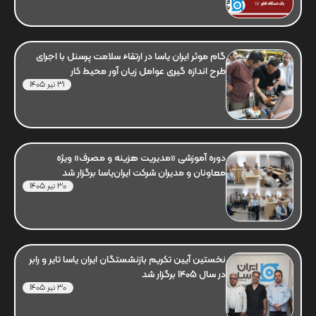
گام موثر ایران یاسا در ارتقاء سلامت پرسنل با اجرای
طرح اندازه گیری عوامل زیان آور محیط کار
31 تیر 1405
دوره آموزشی «مدیریت هزینه و مصرف» ویژه
معاونان و مدیران شرکت ایران‌یاسا برگزار شد
30 تیر 1405
نخستین آیین تکریم بازنشستگان ایران یاسا تایر و رابر
در سال 1405 برگزار شد
30 تیر 1405