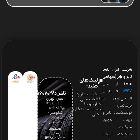
شرکت ایران یاسا
تایر و رابر (سهامی
لینک‌های
عام)
از سال
مفید:
۱۳۴۷
به عنوان
تلفن:65607028(021)
دریافت مشاوره
قدیمی‌ترین و
آدرس: تهران
اطلاعات مالی
-کیلومتر 12
اخبار مرتبط
بزرگ‌ترین
بزرگراه فتح –
لیست نمایندگان
تولیدکننده تایر و
کیلومتر ۲
داخلی
بزرگراه
تیوب موتور
باغستان
سیکلت،
صندوق
پستی:
دوچرخه، ادوات
1753-13185