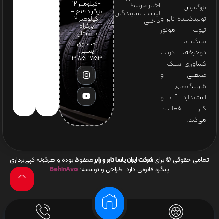
-کیلومتر 12
اخبار مرتبط
بزرگ‌ترین
بزرگراه فتح –
لیست نمایندگان
تولیدکننده تایر و
کیلومتر ۲
داخلی
بزرگراه
تیوب موتور
باغستان
سیکلت،
صندوق
پستی:
دوچرخه، ادوات
1753-13185
کشاورزی سبک –
صنعتی و
شیلنگ‌های
استاندارد آب و
گاز فعالیت
می‌کند.
تمامی حقوقی © برای
شرکت ایران یاسا تایر و رابر
محفوظ بوده و هرگونه کپی‌برداری
پیگرد قانونی دارد. طراحی و توسعه:
BehinAva