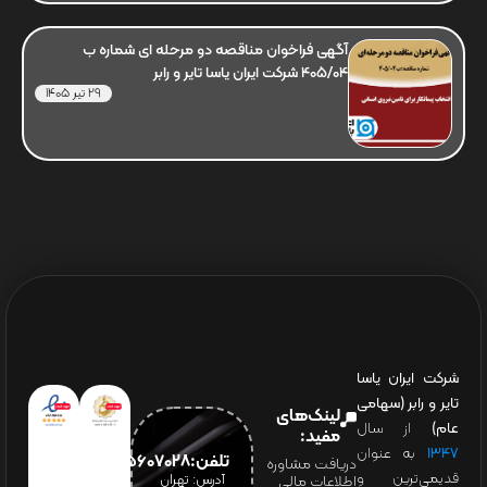
آگهی فراخوان مناقصه دو مرحله ای شماره ب
405/04 شرکت ایران یاسا تایر و رابر
29 تیر 1405
شرکت ایران یاسا
تایر و رابر (سهامی
لینک‌های
عام)
از سال
مفید:
۱۳۴۷
به عنوان
تلفن:65607028(021)
دریافت مشاوره
قدیمی‌ترین و
آدرس: تهران
اطلاعات مالی