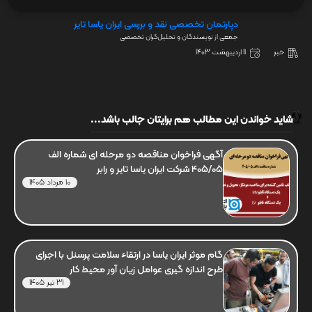
دپارتمان تخصصی نقد و بررسی ایران یاسا تایر
جمعی از نویسندگان و تحلیل‌گران تخصصی
خبر
11 اردیبهشت 1403
شاید خواندن این مطالب هم برایتان جالب باشد...
آگهی فراخوان مناقصه دو مرحله ای شماره الف
405/05 شرکت ایران یاسا تایر و رابر
10 مرداد 1405
گام موثر ایران یاسا در ارتقاء سلامت پرسنل با اجرای
طرح اندازه گیری عوامل زیان آور محیط کار
31 تیر 1405