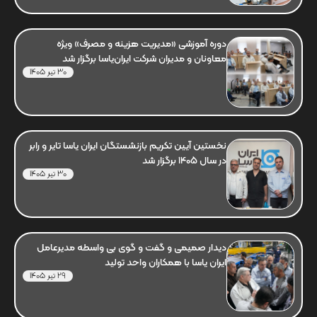
دوره آموزشی «مدیریت هزینه و مصرف» ویژه
معاونان و مدیران شرکت ایران‌یاسا برگزار شد
30 تیر 1405
نخستین آیین تکریم بازنشستگان ایران یاسا تایر و رابر
در سال 1405 برگزار شد
30 تیر 1405
دیدار صمیمی و گفت و گوی بی واسطه مدیرعامل
ایران یاسا با همکاران واحد تولید
29 تیر 1405