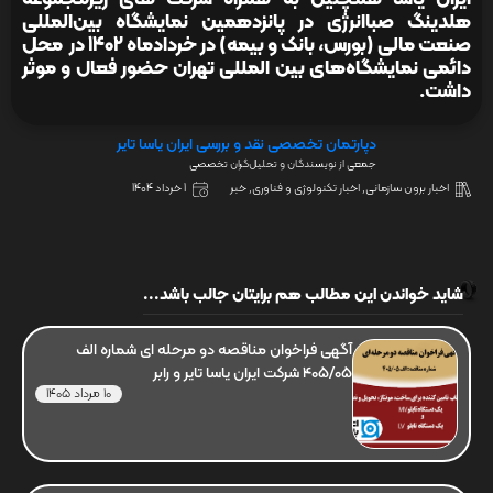
هلدینگ صباانرژی در پانزدهمین نمایشگاه بین‌‌المللی
صنعت مالی (بورس، بانک و بیمه) در خردادماه 1402 در محل
دائمی نمایشگاه‌های بین المللی تهران حضور فعال و موثر
داشت.
دپارتمان تخصصی نقد و بررسی ایران یاسا تایر
جمعی از نویسندگان و تحلیل‌گران تخصصی
اخبار برون سازمانی
,
اخبار تکنولوژی و فناوری
,
خبر
1 خرداد 1404
شاید خواندن این مطالب هم برایتان جالب باشد...
آگهی فراخوان مناقصه دو مرحله ای شماره الف
405/05 شرکت ایران یاسا تایر و رابر
10 مرداد 1405