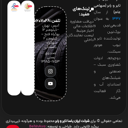
تایر و رابر (سهامی
لینک‌های
عام)
از سال
مفید:
۱۳۴۷
به عنوان
تلفن:65607028(021)
دریافت مشاوره
قدیمی‌ترین و
آدرس: تهران
اطلاعات مالی
-کیلومتر 12
اخبار مرتبط
بزرگ‌ترین
بزرگراه فتح –
لیست نمایندگان
تولیدکننده تایر و
کیلومتر ۲
داخلی
بزرگراه
تیوب موتور
باغستان
سیکلت،
صندوق
پستی:
دوچرخه، ادوات
1753-13185
کشاورزی سبک –
صنعتی و
شیلنگ‌های
استاندارد آب و
گاز فعالیت
می‌کند.
تمامی حقوقی © برای
شرکت ایران یاسا تایر و رابر
محفوظ بوده و هرگونه کپی‌برداری
پیگرد قانونی دارد. طراحی و توسعه:
BehinAva