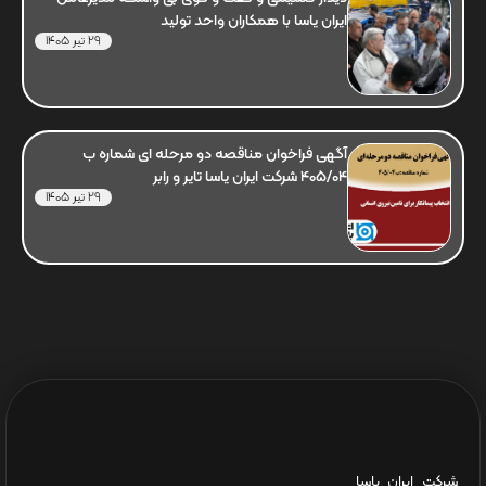
ایران یاسا با همکاران واحد تولید
29 تیر 1405
آگهی فراخوان مناقصه دو مرحله ای شماره ب
405/04 شرکت ایران یاسا تایر و رابر
29 تیر 1405
شرکت ایران یاسا