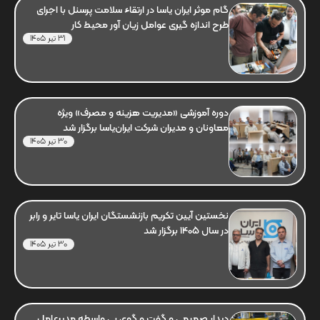
گام موثر ایران یاسا در ارتقاء سلامت پرسنل با اجرای
طرح اندازه گیری عوامل زیان آور محیط کار
31 تیر 1405
دوره آموزشی «مدیریت هزینه و مصرف» ویژه
معاونان و مدیران شرکت ایران‌یاسا برگزار شد
30 تیر 1405
نخستین آیین تکریم بازنشستگان ایران یاسا تایر و رابر
در سال 1405 برگزار شد
30 تیر 1405
دیدار صمیمی و گفت و گوی بی واسطه مدیرعامل