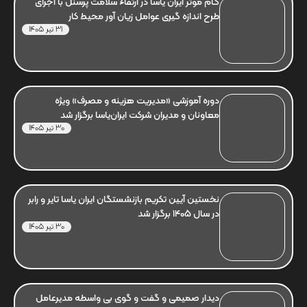
گام موثر ایران یاسا در ارتقاء سلامت پرسنل با اجرای
طرح اندازه گیری عوامل زیان آور محیط کار
31 تیر 1405
دوره آموزشی «مدیریت هزینه و مصرف» ویژه
معاونان و مدیران شرکت ایران‌یاسا برگزار شد
30 تیر 1405
نخستین آیین تکریم بازنشستگان ایران یاسا تایر و رابر
در سال 1405 برگزار شد
30 تیر 1405
دیدار صمیمی و گفت و گوی بی واسطه مدیرعامل