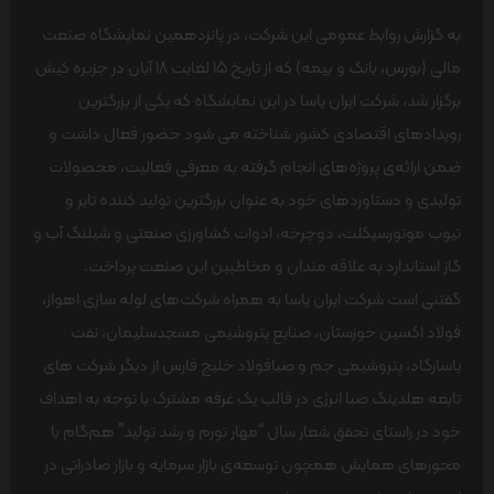
به گزارش روابط عمومی این شرکت، در پانزدهمین نمایشگاه صنعت
مالی (بورس، بانک و بیمه) که از تاریخ 15 لغایت 18 آبان در جزیره کیش
برگزار شد، شرکت ایران یاسا در این نمایشگاه که یکی از بزرگترین
رویدادهای اقتصادی کشور شناخته می شود حضور فعال داشت و
ضمن ارائه‌ی پروژه‌های انجام گرفته به معرفی فعالیت، محصولات
تولیدی و دستاوردهای خود به عنوان بزرگترین تولید کننده تایر و
تیوب موتورسیکلت، دوچرخه، ادوات کشاورزی صنعتی و شیلنگ آب و
گاز استاندارد به علاقه مندان و مخاطبین این صنعت پرداخت.
گفتنی است شرکت ایران یاسا به همراه شرکت‌های لوله سازی اهواز،
فولاد اکسین خوزستان، صنایع پتروشیمی مسجدسلیمان، نفت
پاسارگاد، پتروشیمی جم و صبافولاد خلیج فارس از دیگر شرکت های
تابعه هلدینگ صبا انرژی در قالب یک غرفه مشترک با توجه به اهداف
خود در راستای تحقق شعار سال “مهار تورم و رشد تولید” هم‌گام با
محورهای همایش همچون توسعه‌ی بازار سرمایه و بازار صادراتی در