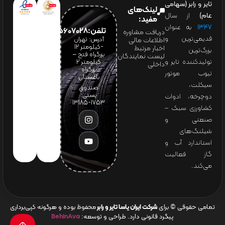
تایر و رابر (سهامی
لینک‌های
عام)
از سال
مفید:
۱۳۴۷
به عنوان
تلفن:65607028(021)
دریافت مشاوره
قدیمی‌ترین و
آدرس: تهران
اطلاعات مالی
-کیلومتر 12
اخبار مرتبط
بزرگ‌ترین
بزرگراه فتح –
لیست نمایندگان
تولیدکننده تایر و
کیلومتر ۲
داخلی
بزرگراه
تیوب موتور
باغستان
سیکلت،
صندوق
پستی:
دوچرخه، ادوات
1753-13185
کشاورزی سبک –
صنعتی و
شیلنگ‌های
استاندارد آب و
گاز فعالیت
می‌کند.
تمامی حقوقی © برای
شرکت ایران یاسا تایر و رابر
محفوظ بوده و هرگونه کپی‌برداری
پیگرد قانونی دارد. طراحی و توسعه:
BehinAva