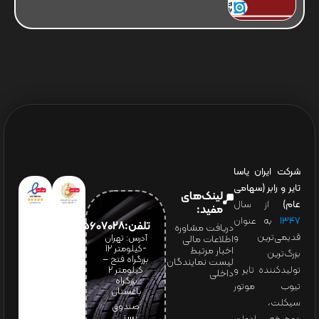
شرکت ایران یاسا
تایر و رابر (سهامی
لینک‌های
عام)
از سال
مفید:
۱۳۴۷
به عنوان
تلفن:65607028(021)
دریافت مشاوره
قدیمی‌ترین و
آدرس: تهران
اطلاعات مالی
-کیلومتر 12
اخبار مرتبط
بزرگ‌ترین
بزرگراه فتح –
لیست نمایندگان
تولیدکننده تایر و
کیلومتر ۲
داخلی
بزرگراه
تیوب موتور
باغستان
سیکلت،
صندوق
پستی: