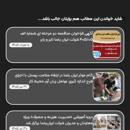
شاید خواندن این مطالب هم برایتان جالب باشد...
آگهی فراخوان مناقصه دو مرحله ای شماره الف
405/05 شرکت ایران یاسا تایر و رابر
10 مرداد 1405
گام موثر ایران یاسا در ارتقاء سلامت پرسنل با اجرای
طرح اندازه گیری عوامل زیان آور محیط کار
31 تیر 1405
دوره آموزشی «مدیریت هزینه و مصرف» ویژه
معاونان و مدیران شرکت ایران‌یاسا برگزار شد
30 تیر 1405