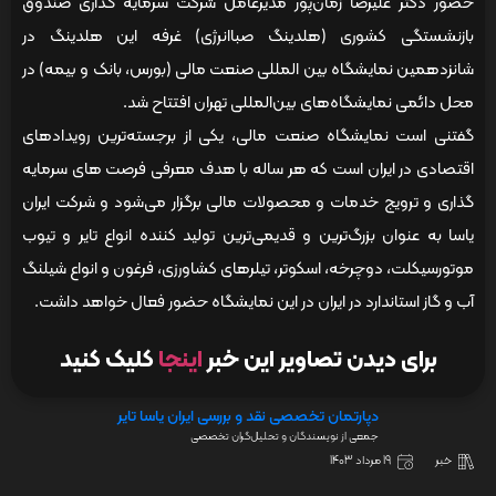
حضور دکتر علیرضا زمان‌پور مدیرعامل شرکت سرمایه گذاری صندوق
بازنشستگی کشوری (هلدینگ صباانرژی) غرفه این هلدینگ در
شانزدهمین نمایشگاه بین المللی صنعت مالی (بورس، بانک و بیمه) در
محل دائمی نمایشگاه‌های بین‌المللی تهران افتتاح شد.
گفتنی است نمایشگاه صنعت مالی، یکی از برجسته‌ترین رویدادهای
اقتصادی در ایران است که هر ساله با هدف معرفی فرصت های سرمایه
گذاری و ترویج خدمات و محصولات مالی برگزار می‌شود و شرکت ایران
یاسا به عنوان بزرگ‌ترین و قدیمی‌ترین تولید کننده انواع تایر و تیوب
موتورسیکلت، دوچرخه، اسکوتر، تیلرهای کشاورزی، فرغون و انواع شیلنگ
آب و گاز استاندارد در ایران در این نمایشگاه حضور فعال خواهد داشت.
برای دیدن تصاویر این خبر
اینجا
کلیک کنید
دپارتمان تخصصی نقد و بررسی ایران یاسا تایر
جمعی از نویسندگان و تحلیل‌گران تخصصی
خبر
19 مرداد 1403