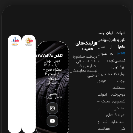
شرکت ایران یاسا
تایر و رابر (سهامی
لینک‌های
عام)
از سال
مفید:
۱۳۴۷
به عنوان
تلفن:65607028(021)
دریافت مشاوره
قدیمی‌ترین و
آدرس: تهران
اطلاعات مالی
-کیلومتر 12
اخبار مرتبط
بزرگ‌ترین
بزرگراه فتح –
لیست نمایندگان
تولیدکننده تایر و
کیلومتر ۲
داخلی
بزرگراه
تیوب موتور
باغستان
سیکلت،
صندوق
پستی:
دوچرخه، ادوات
1753-13185
کشاورزی سبک –
صنعتی و
شیلنگ‌های
استاندارد آب و
گاز فعالیت