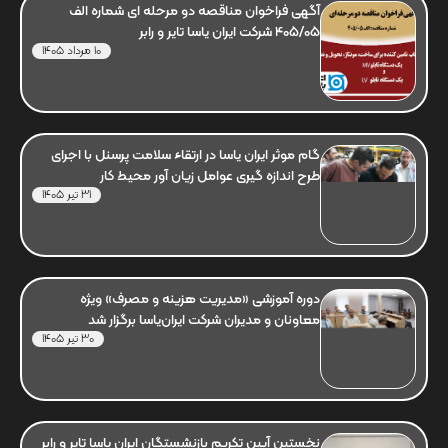
آگهی فراخوان مناقصه دو مرحله ای شماره الف
405/05 شرکت ایران یاسا تایر و رابر
10 مرداد 1405
گام موثر ایران یاسا در ارتقاء سلامت پرسنل با اجرای
طرح اندازه گیری عوامل زیان آور محیط کار
31 تیر 1405
دوره آموزشی «مدیریت هزینه و مصرف» ویژه
معاونان و مدیران شرکت ایران‌یاسا برگزار شد
30 تیر 1405
نخستین آیین تکریم بازنشستگان ایران یاسا تایر و رابر