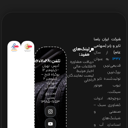
شرکت ایران یاسا
تایر و رابر (سهامی
لینک‌های
عام)
از سال
مفید:
۱۳۴۷
به عنوان
تلفن:65607028(021)
دریافت مشاوره
قدیمی‌ترین و
آدرس: تهران
اطلاعات مالی
-کیلومتر 12
اخبار مرتبط
بزرگ‌ترین
بزرگراه فتح –
لیست نمایندگان
تولیدکننده تایر و
کیلومتر ۲
داخلی
بزرگراه
تیوب موتور
باغستان
سیکلت،
صندوق
پستی:
دوچرخه، ادوات
1753-13185
کشاورزی سبک –
صنعتی و
شیلنگ‌های
استاندارد آب و