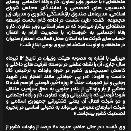
منطقه‌ای» با حضور وزیر تعاون، کار و رفاه اجتماعی روسای
کمیسیون های تخصصی و نمایندگان مجلس شورای
اسلامی، مدیرعامل صندوق بازنشستگی کشوری و مدیران زیر
مجموعه گفت: «این نشست در ادامه گام نخست توسعه
منطقه‌ای برگزار می‌شود که در سفر استانی وزیر تعاون، کار و
رفاه اجتماعی به خوزستان، با محوریت الزام به انتقال
حساب‌های شرکت‌ها به استان محل فعالیت، استقرار مدیران
در منطقه، و اولویت‌ استخدام نیروی بومی ابلاغ شد.»
میرزایی با اشاره به مصوبه هیئت وزیران در تاریخ ۱۲ تیرماه
سال جاری، آن را نقطه عطفی در توسعه ظرفیت‌های داخلی و
کاهش آسیب‌پذیری کشور در حوزه واردات و ترخیص کالا
دانست و افزود: «در پی حوادثی مانند انفجار بندر شهید
رجایی و نیز تجربیات جنگ ۱۲ روزه اخیر، فرصتی فراهم شده تا
بخشی از بار وارداتی از بنادر جنوبی به عمق سرزمین منتقل
شود؛ فرصتی که با پشتیبانی وزارت تعاون، کار و رفاه اجتماعی
و دو شرکت فعال آن یعنی کشتیرانی جمهوری اسلامی و
شرکت انبارهای عمومی می‌تواند به تحولی اساسی در زنجیره
لجستیک کشور بینجامد.»
وی گفت: «در حال حاضر، حدود ۷۰ درصد از واردات کشور از