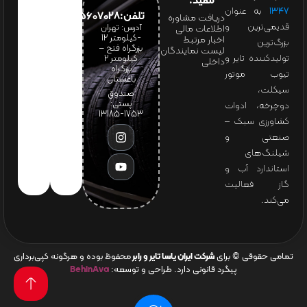
مفید:
۱۳۴۷
به عنوان
تلفن:65607028(021)
دریافت مشاوره
قدیمی‌ترین و
آدرس: تهران
اطلاعات مالی
-کیلومتر 12
اخبار مرتبط
بزرگ‌ترین
بزرگراه فتح –
لیست نمایندگان
تولیدکننده تایر و
کیلومتر ۲
داخلی
بزرگراه
تیوب موتور
باغستان
سیکلت،
صندوق
پستی:
دوچرخه، ادوات
1753-13185
کشاورزی سبک –
صنعتی و
شیلنگ‌های
استاندارد آب و
گاز فعالیت
می‌کند.
تمامی حقوقی © برای
شرکت ایران یاسا تایر و رابر
محفوظ بوده و هرگونه کپی‌برداری
پیگرد قانونی دارد. طراحی و توسعه:
BehinAva