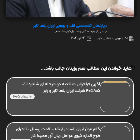
دپارتمان تخصصی نقد و بررسی ایران یاسا تایر
جمعی از نویسندگان و تحلیل‌گران تخصصی
اخبار برون سازمانی
,
خبر
24 تیر 1404
شاید خواندن این مطالب هم برایتان جالب باشد...
آگهی فراخوان مناقصه دو مرحله ای شماره الف
405/05 شرکت ایران یاسا تایر و رابر
10 مرداد 1405
گام موثر ایران یاسا در ارتقاء سلامت پرسنل با اجرای
طرح اندازه گیری عوامل زیان آور محیط کار