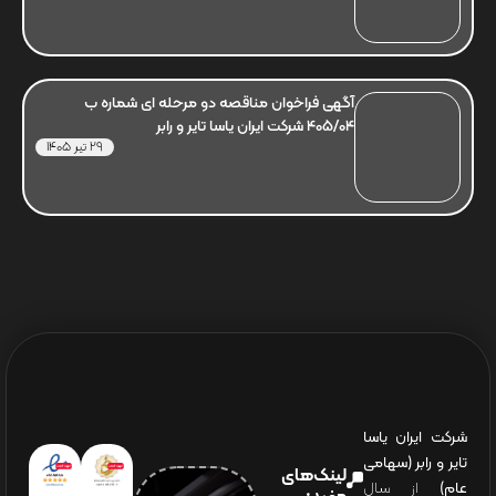
آگهی فراخوان مناقصه دو مرحله ای شماره ب
405/04 شرکت ایران یاسا تایر و رابر
29 تیر 1405
شرکت ایران یاسا
تایر و رابر (سهامی
لینک‌های
عام)
از سال