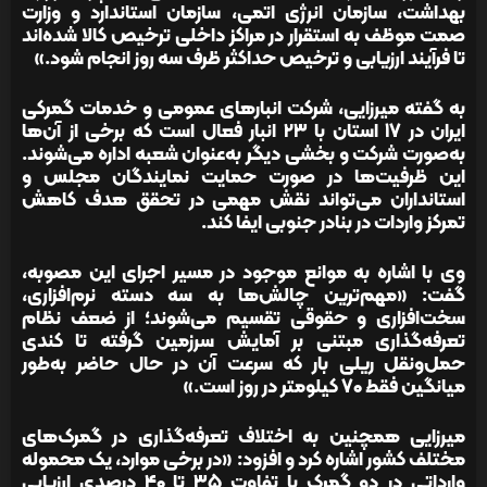
بهداشت، سازمان انرژی اتمی، سازمان استاندارد و وزارت
صمت موظف به استقرار در مراکز داخلی ترخیص کالا شده‌اند
تا فرآیند ارزیابی و ترخیص حداکثر ظرف سه روز انجام شود.»
به گفته میرزایی، شرکت انبارهای عمومی و خدمات گمرکی
ایران در ۱۷ استان با ۲۳ انبار فعال است که برخی از آن‌ها
به‌صورت شرکت و بخشی دیگر به‌عنوان شعبه اداره می‌شوند.
این ظرفیت‌ها در صورت حمایت نمایندگان مجلس و
استانداران می‌تواند نقش مهمی در تحقق هدف کاهش
تمرکز واردات در بنادر جنوبی ایفا کند.
وی با اشاره به موانع موجود در مسیر اجرای این مصوبه،
گفت: «مهم‌ترین چالش‌ها به سه دسته نرم‌افزاری،
سخت‌افزاری و حقوقی تقسیم می‌شوند؛ از ضعف نظام
تعرفه‌گذاری مبتنی بر آمایش سرزمین گرفته تا کندی
حمل‌ونقل ریلی بار که سرعت آن در حال حاضر به‌طور
میانگین فقط ۷۰ کیلومتر در روز است.»
میرزایی همچنین به اختلاف تعرفه‌گذاری در گمرک‌های
مختلف کشور اشاره کرد و افزود: «در برخی موارد، یک محموله
وارداتی در دو گمرک با تفاوت ۳۵ تا ۴۰ درصدی ارزیابی