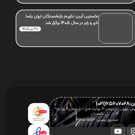
نخستین آیین تکریم بازنشستگان ایران یاسا
تایر و رابر در سال 1405 برگزار شد
30 تیر 1405
656(021)
آدرس: تهران -کیلومتر 12 بزرگراه فتح – کیلومتر ۲ بزرگراه
باغستان
صندوق پستی: 1753-13185