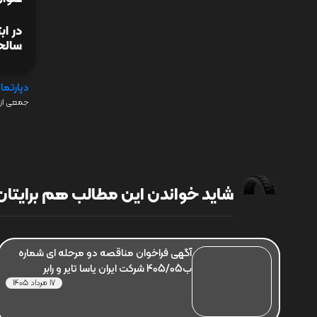
در ا
سالجا
دپارتما
جمعی از 
شاید خواندن این مطالب هم برایتان 
آگهی فراخوان مناقصه دو مرحله ای شماره
ب405/05 شرکت ایران یاسا تایر و رابر
17 مرداد 1405