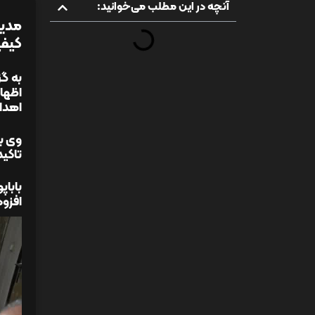
آنچه در این مطلب می‌خوانید:
مدیر
کیفی
به گز
اظهار
اهداف
وی بر
تاکید
باباپ
افزود