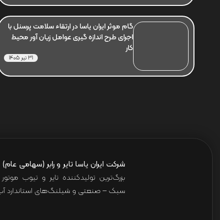
گام موثر ایران یاسا در ارتقاء سلامت پرسنل با
اجرای طرح اندازه گیری عوامل زیان آور محیط
کار
31 تیر 1405
شرکت ایران یاسا تایر و رابر (سهامی عام)
ا
بزرگ‌ترین تولیدکننده تایر و تیوب موت
سبک – صنعتی و شیلنگ‌های استاندارد آب 