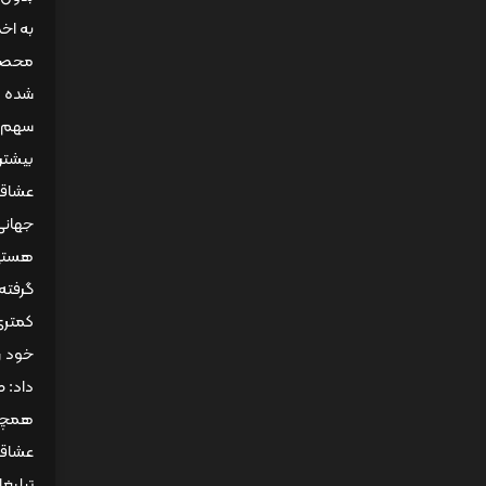
به اخ
محصول
شده ب
سهم ص
بیشتر
عشاقی
جهانی
گرفته
کمتری
خود ر
داد: 
همچنی
عشاقی
تبلیغ