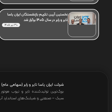
نخستین آیین تکریم بازنشستگان ایران یاسا
تایر و رابر در سال 1405 برگزار شد
30 تیر 1405
شرکت ایران یاسا تایر و رابر (سهامی عام)
ا
بزرگ‌ترین تولیدکننده تایر و تیوب موت
سبک – صنعتی و شیلنگ‌های استاندارد آب 