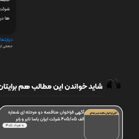
شرکت 
ها در
دپارتما
جمعی از 
شاید خواندن این مطالب هم برایتان 
آگهی فراخوان مناقصه دو مرحله ای شماره
الف 405/05 شرکت ایران یاسا تایر و رابر
10 مرداد 1405