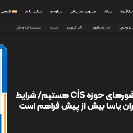
مناقصه
رسانه
مدیریت سازمانی
درباره ما
تماس با ما
فارسی
ایر ویلچر
تایر کشاورزی
تایر فرغون
تیوب
شیلنگ آب و گاز
به دنبال توسعه صادرات در کشورهای حوزه CİS هستیم/ شرایط
ران یاسا بیش از پیش فراهم است