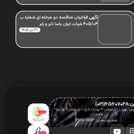
آگهی فراخوان مناقصه دو مرحله ای شماره ب
405/04 شرکت ایران یاسا تایر و رابر
29 تیر 1405
656(021)
آدرس: تهران -کیلومتر 12 بزرگراه فتح – کیلومتر ۲ بزرگراه
باغستان
صندوق پستی: 1753-13185