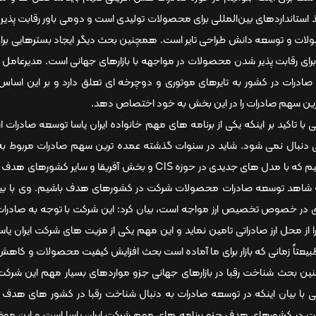
ذ استانداردهای بین‌المللی برای محصولات تولیدی است و دومی باور رقابت پذیری
ات و توسعه دانش طراحی تایر است. همچنین بحث دیگر ایجاد بسترهایی برای
رای رقابت پذیر شدن محصولات در مواجهه با بازارهای جهانی است. مدیرعامل ای
ادرات در کشور به تایرهای موتوری و دوچرخه ای تعلق دارد و بر این اساس 
ین سهم صادرات را در این بخش به خود اختصاص دهد.
 با تاکید بر اینکه یکی از برنامه های مهم خانواده ایران یاسا توسعه صادرا
 دنبال نمی شود. شاید در سنوات گذشته عمده ترین سهم صادرات مربوط به اف
هستیم که با مدل های جدیدی در حوزه CIS و بخش آفریق
 شاهد توسعه صادرات محصولات شرکت در کشورهای هدف باشیم. وی با بیان 
 در خصوص تخصیص ارز مواجه است، بیان کرد: این شرکت با توجه به صادرات 
ا از محل ارز صادراتی تامین نماید و این مهم یکی از مزیت های شرکت ایران 
طبیعتاً زمانی که بازار برای ما آماده است بحث افزایش کیفیت محصولات و ک
ن بحث شناخت رقبا در بازارهای جهانی جزو مواردهای بسیار مهم این شرکت ا
 با بیان اینکه در توسعه صادرات به دنبال شناخت رقبا در کشور های هد
ات در کشورهای هدف جزو برنامه های مهم شرکت ایران یاسا است و این مو