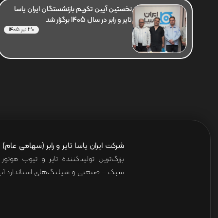
نخستین آیین تکریم بازنشستگان ایران یاسا
تایر و رابر در سال 1405 برگزار شد
30 تیر 1405
شرکت ایران یاسا تایر و رابر (سهامی عام)
ا
بزرگ‌ترین تولیدکننده تایر و تیوب موت
سبک – صنعتی و شیلنگ‌های استاندارد آب 