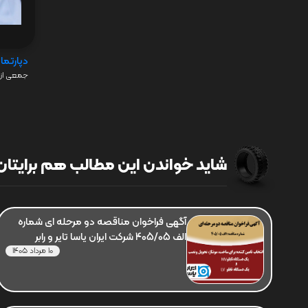
دپارتما
جمعی از 
شاید خواندن این مطالب هم برایتان 
آگهی فراخوان مناقصه دو مرحله ای شماره
الف 405/05 شرکت ایران یاسا تایر و رابر
10 مرداد 1405