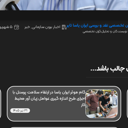
ن تخصصی نقد و بررسی ایران یاسا تایر
اخبار برون سازمانی
,
خبر
5 شهریور 1404
نویسندگان و تحلیل‌گران تخصصی
جالب باشد...
گام موثر ایران یاسا در ارتقاء سلامت پرسنل با
اجرای طرح اندازه گیری عوامل زیان آور محیط
کار
31 تیر 1405