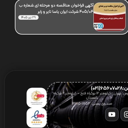
آگهی فراخوان مناقصه دو مرحله ای شماره ب
405/04 شرکت ایران یاسا تایر و رابر
29 تیر 1405
656(021)
آدرس: تهران -کیلومتر 12 بزرگراه فتح – کیلومتر ۲ بزرگراه
باغستان
صندوق پستی: 1753-13185