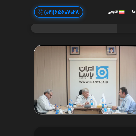
65607028(021)
ما
فارسی