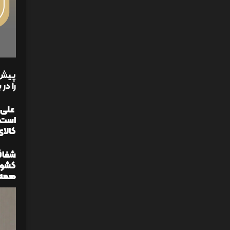
پیش 
را در
علی پ
است 
کالای
شفاف
کشوری
همه 