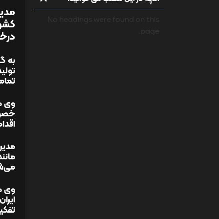
مدیر
No headings were found on this
کشور
page.
درخص
به گز
تولی
تمامی
وی در
اقدا
مدیرع
مانند
می‌ش
ایران
تفکیک