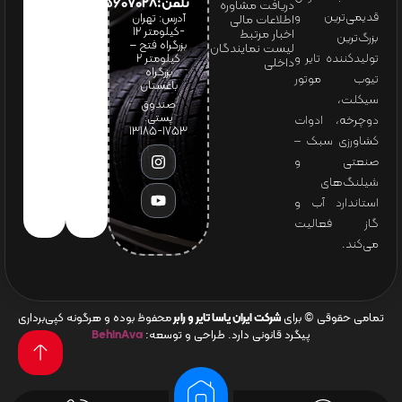
تلفن:65607028(021)
دریافت مشاوره
قدیمی‌ترین و
آدرس: تهران
اطلاعات مالی
-کیلومتر 12
اخبار مرتبط
بزرگ‌ترین
بزرگراه فتح –
لیست نمایندگان
تولیدکننده تایر و
کیلومتر ۲
داخلی
بزرگراه
تیوب موتور
باغستان
سیکلت،
صندوق
پستی:
دوچرخه، ادوات
1753-13185
کشاورزی سبک –
صنعتی و
شیلنگ‌های
استاندارد آب و
گاز فعالیت
می‌کند.
تمامی حقوقی © برای
شرکت ایران یاسا تایر و رابر
محفوظ بوده و هرگونه کپی‌برداری
پیگرد قانونی دارد. طراحی و توسعه:
BehinAva