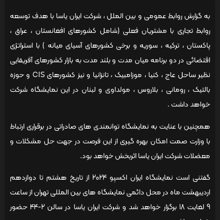
به گزارش روابط عمومی و بین الملل ، شرکت ایران یاسا با هدف توسعه
روابط تجاری با مشتریان فعلی (شامل کشورهای افغانستان ، عراق ،
پاکستان ، ترکیه ، سوریه و برخی کشورهای آسیای میانه ) با استراتژی
اقتضائی در دو برنامه میان مدت و بلند مدت به بازار کشورهای آفریقایی
نظیر ساحل عاج ، کنیا ، موزامبیک ، تانزانیا و نیز کشورهای CIS و حوزه
بالتیک ، رومانی ، بلاروس ، مولداوی و لبنان در این نمایشگاه شرکت
خواهد داشت .
همچنین با عنایت به نمایشگاه توانمندی های صادراتی در برقراری ارتباط
با وزارت صمت امکان بهره گیری از این فرصت در جهت حل مشکلات و
معضلات شرکت ایران یاسا اثربخش خواهد بود.
گفتنی است نمایشگاه ایران اکسپو 2024 از تاریخ هشتم تا دوازدهم
اردیبهشت ماه در محل دائمی نمایشگاه های بین المللی تهران از ساعت
9 لغایت 18 برگزار خواهد شد و شرکت ایران یاسا در سالن 2-44 حضور