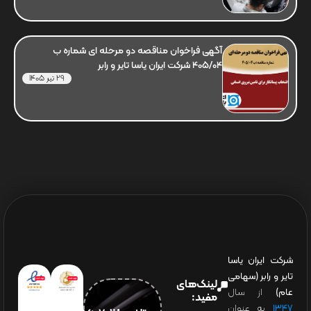
آگهی فراخوان مناقصه دو مرحله ای شماره ب
405/04 شرکت ایران یاسا تایر و رابر
29 تیر 1405
شرکت ایران یاسا
تایر و رابر (سهامی
لینک‌های
عام)
از سال
مفید:
۱۳۴۷
به عنوان