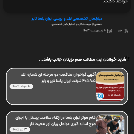
خواهد داشت.
دپارتمان تخصصی نقد و بررسی ایران یاسا تایر
جمعی از نویسندگان و تحلیل‌گران تخصصی
خبر
4 اردیبهشت 1403
شاید خواندن این مطالب هم برایتان جالب باشد...
آگهی فراخوان مناقصه دو مرحله ای شماره الف
405/05 شرکت ایران یاسا تایر و رابر
10 مرداد 1405
گام موثر ایران یاسا در ارتقاء سلامت پرسنل با اجرای
طرح اندازه گیری عوامل زیان آور محیط کار
31 تیر 1405