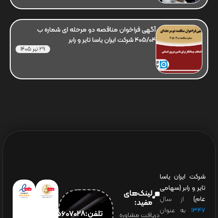
آگهی فراخوان مناقصه دو مرحله ای شماره ب
405/04 شرکت ایران یاسا تایر و رابر
29 تیر 1405
شرکت ایران یاسا
تایر و رابر (سهامی
لینک‌های
عام)
از سال
مفید:
۱۳۴۷
به عنوان
تلفن:65607028(021)
دریافت مشاوره