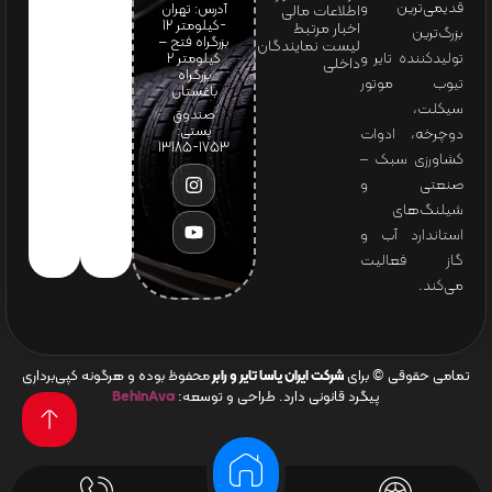
قدیمی‌ترین و
آدرس: تهران
اطلاعات مالی
-کیلومتر 12
اخبار مرتبط
بزرگ‌ترین
بزرگراه فتح –
لیست نمایندگان
تولیدکننده تایر و
کیلومتر ۲
داخلی
بزرگراه
تیوب موتور
باغستان
سیکلت،
صندوق
پستی:
دوچرخه، ادوات
1753-13185
کشاورزی سبک –
صنعتی و
شیلنگ‌های
استاندارد آب و
گاز فعالیت
می‌کند.
تمامی حقوقی © برای
شرکت ایران یاسا تایر و رابر
محفوظ بوده و هرگونه کپی‌برداری
پیگرد قانونی دارد. طراحی و توسعه:
BehinAva