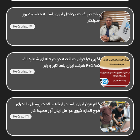
پیام تبریک مدیرعامل ایران یاسا به مناسبت روز
خبرنگار
17 مرداد 1405
آگهی فراخوان مناقصه دو مرحله ای شماره الف
405/05 شرکت ایران یاسا تایر و رابر
10 مرداد 1405
گام موثر ایران یاسا در ارتقاء سلامت پرسنل با اجرای
طرح اندازه گیری عوامل زیان آور محیط کار
31 تیر 1405