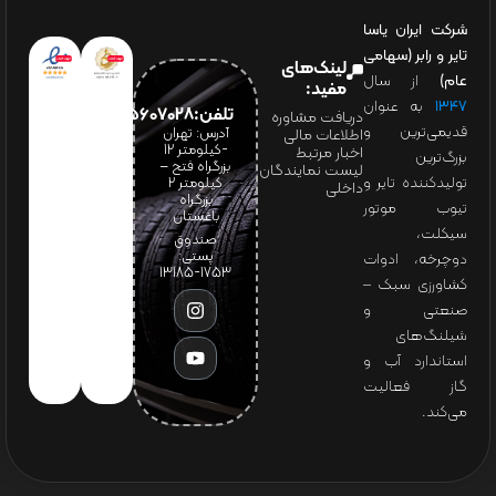
شرکت ایران یاسا
تایر و رابر (سهامی
لینک‌های
عام)
از سال
مفید:
۱۳۴۷
به عنوان
تلفن:65607028(021)
دریافت مشاوره
قدیمی‌ترین و
آدرس: تهران
اطلاعات مالی
-کیلومتر 12
اخبار مرتبط
بزرگ‌ترین
بزرگراه فتح –
لیست نمایندگان
تولیدکننده تایر و
کیلومتر ۲
داخلی
بزرگراه
تیوب موتور
باغستان
سیکلت،
صندوق
پستی:
دوچرخه، ادوات
1753-13185
کشاورزی سبک –
صنعتی و
شیلنگ‌های
استاندارد آب و
گاز فعالیت
می‌کند.