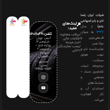
شرکت ایران یاسا
تایر و رابر (سهامی
لینک‌های
عام)
از سال
مفید:
۱۳۴۷
به عنوان
تلفن:65607028(021)
دریافت مشاوره
قدیمی‌ترین و
آدرس: تهران
اطلاعات مالی
-کیلومتر 12
اخبار مرتبط
بزرگ‌ترین
بزرگراه فتح –
لیست نمایندگان
تولیدکننده تایر و
کیلومتر ۲
داخلی
بزرگراه
تیوب موتور
باغستان
سیکلت،
صندوق
پستی:
دوچرخه، ادوات
1753-13185
کشاورزی سبک –
صنعتی و
شیلنگ‌های
استاندارد آب و
گاز فعالیت
می‌کند.