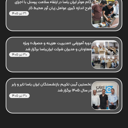
گام موثر ایران یاسا در ارتقاء سلامت پرسنل با اجرای
طرح اندازه گیری عوامل زیان آور محیط کار
31 تیر 1405
دوره آموزشی «مدیریت هزینه و مصرف» ویژه
معاونان و مدیران شرکت ایران‌یاسا برگزار شد
30 تیر 1405
نخستین آیین تکریم بازنشستگان ایران یاسا تایر و رابر
در سال 1405 برگزار شد
30 تیر 1405