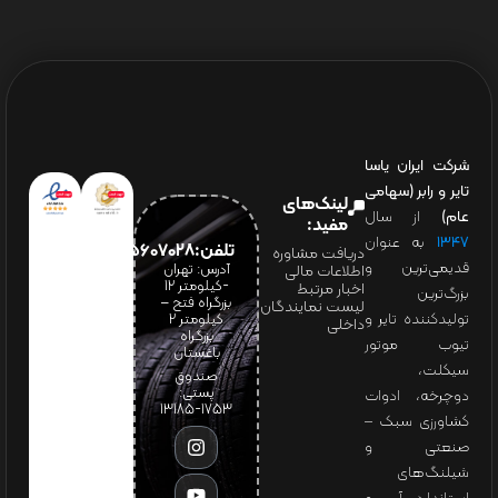
شرکت ایران یاسا
تایر و رابر (سهامی
لینک‌های
عام)
از سال
مفید:
۱۳۴۷
به عنوان
تلفن:65607028(021)
دریافت مشاوره
قدیمی‌ترین و
آدرس: تهران
اطلاعات مالی
-کیلومتر 12
اخبار مرتبط
بزرگ‌ترین
بزرگراه فتح –
لیست نمایندگان
تولیدکننده تایر و
کیلومتر ۲
داخلی
بزرگراه
تیوب موتور
باغستان
سیکلت،
صندوق
پستی:
دوچرخه، ادوات
1753-13185
کشاورزی سبک –
صنعتی و
شیلنگ‌های