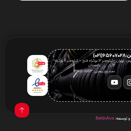
656(021)
آدرس: تهران -کیلومتر 12 بزرگراه فتح – کیلومتر ۲ بزرگراه
باغستان
صندوق پستی: 1753-13185
 و توسعه:
BehinAva