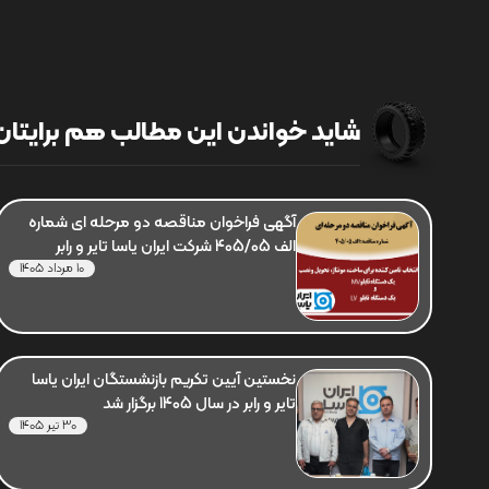
شاید خواندن این مطالب هم برایتان 
آگهی فراخوان مناقصه دو مرحله ای شماره
الف 405/05 شرکت ایران یاسا تایر و رابر
10 مرداد 1405
نخستین آیین تکریم بازنشستگان ایران یاسا
تایر و رابر در سال 1405 برگزار شد
30 تیر 1405