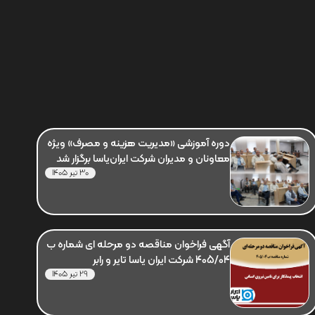
دوره آموزشی «مدیریت هزینه و مصرف» ویژه
معاونان و مدیران شرکت ایران‌یاسا برگزار شد
30 تیر 1405
آگهی فراخوان مناقصه دو مرحله ای شماره ب
405/04 شرکت ایران یاسا تایر و رابر
29 تیر 1405