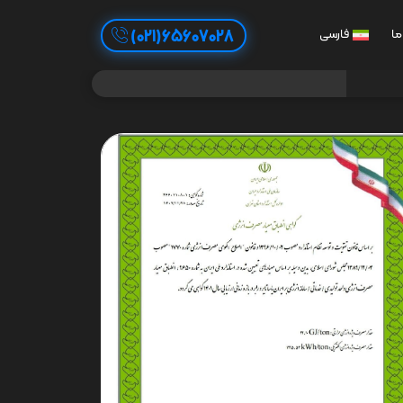
65607028(021)
ما
فارسی