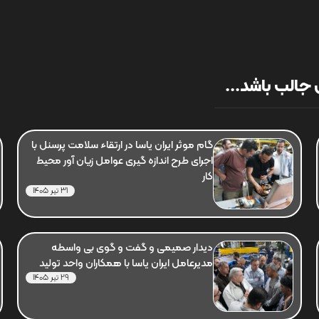
جالب باشد...
گام موثر ایران یاسا در ارتقاء سلامت پرسنل با
اجرای طرح اندازه گیری عوامل زیان آور محیط
کار
31 تیر 1405
دیدار صمیمی و گفت و گوی بی واسطه
مدیرعامل ایران یاسا با همکاران واحد تولید
29 تیر 1405