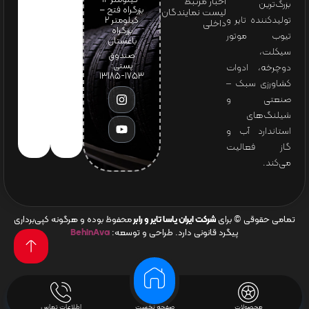
اخبار مرتبط
بزرگ‌ترین
بزرگراه فتح –
لیست نمایندگان
تولیدکننده تایر و
کیلومتر ۲
داخلی
بزرگراه
تیوب موتور
باغستان
سیکلت،
صندوق
پستی:
دوچرخه، ادوات
1753-13185
کشاورزی سبک –
صنعتی و
شیلنگ‌های
استاندارد آب و
گاز فعالیت
می‌کند.
تمامی حقوقی © برای
شرکت ایران یاسا تایر و رابر
محفوظ بوده و هرگونه کپی‌برداری
پیگرد قانونی دارد. طراحی و توسعه:
BehinAva
محصولات
صفحه نخست
اطلاعات تماس