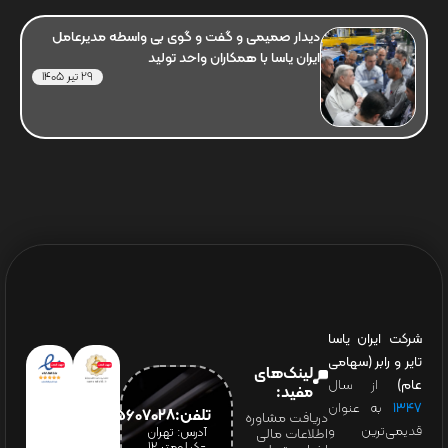
دیدار صمیمی و گفت و گوی بی واسطه مدیرعامل
ایران یاسا با همکاران واحد تولید
29 تیر 1405
شرکت ایران یاسا
تایر و رابر (سهامی
لینک‌های
عام)
از سال
مفید:
۱۳۴۷
به عنوان
تلفن:65607028(021)
دریافت مشاوره
قدیمی‌ترین و
آدرس: تهران
اطلاعات مالی
-کیلومتر 12