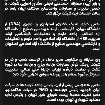
و رابر، آیین معارفه احمدعلی نجفی مشاور اجرایی شرکت، با
حضور مدیران و معاونان واحدهای مختلف ایران یاسا در
سالن جلسات این شرکت برگزار شد.
نجفی دارای مدرک دکترای استراتژي و نوآوري (DBA) از
دانشگاه تهران، كارشناسي ارشد مهندسي صنايع از دانشگاه
آزاد اسلامي واحد علوم و تحقيقات، كارشناسي ارشد
مديريتHSE از دانشگاه آزاد اسلامي واحد علوم و تحقيقات
و كارشناسي مهندسي صنايع از دانشگاه آزاد اسلامي اصفهان
است.
وی سابقه ی مشاورت مدير عامل در توسعه كسب و كار در
شرکت رويش كوثر، معاونت برنامه ريزي و برنامه ها در گروه
كشت و صنعت دبش، ارزياب جايزه ملي تعالي، مدیریت
استراتژي گروه عظام را در پرونده سوابق اجرایی خود دارد.
نجفی همچنین پیش از این، رئيس واحد فرآيندها در شركت
ايران خودرو، رئیس فرآيندها و PMO در شركت مگاموتور،
عضو كميته محيط زيست شوراي شهر تهران و رئيس اداره
عملكرد شهرداري تهران بوده است.