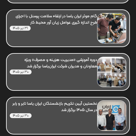
گام موثر ایران یاسا در ارتقاء سلامت پرسنل با اجرای
طرح اندازه گیری عوامل زیان آور محیط کار
31 تیر 1405
دوره آموزشی «مدیریت هزینه و مصرف» ویژه
معاونان و مدیران شرکت ایران‌یاسا برگزار شد
30 تیر 1405
نخستین آیین تکریم بازنشستگان ایران یاسا تایر و رابر
در سال 1405 برگزار شد
30 تیر 1405