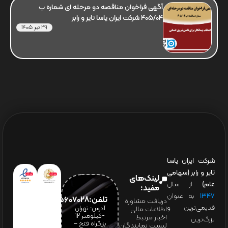
آگهی فراخوان مناقصه دو مرحله ای شماره ب
405/04 شرکت ایران یاسا تایر و رابر
29 تیر 1405
شرکت ایران یاسا
تایر و رابر (سهامی
لینک‌های
عام)
از سال
مفید:
۱۳۴۷
به عنوان
تلفن:65607028(021)
دریافت مشاوره
قدیمی‌ترین و
آدرس: تهران
اطلاعات مالی
-کیلومتر 12
اخبار مرتبط
بزرگ‌ترین
بزرگراه فتح –
لیست نمایندگان