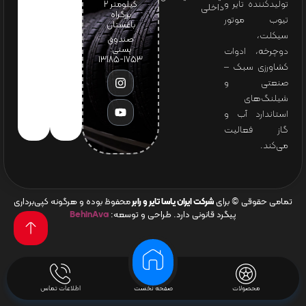
تولیدکننده تایر و
کیلومتر ۲
داخلی
بزرگراه
تیوب موتور
باغستان
سیکلت،
صندوق
پستی:
دوچرخه، ادوات
1753-13185
کشاورزی سبک –
صنعتی و
شیلنگ‌های
استاندارد آب و
گاز فعالیت
می‌کند.
تمامی حقوقی © برای
شرکت ایران یاسا تایر و رابر
محفوظ بوده و هرگونه کپی‌برداری
پیگرد قانونی دارد. طراحی و توسعه:
BehinAva
محصولات
صفحه نخست
اطلاعات تماس