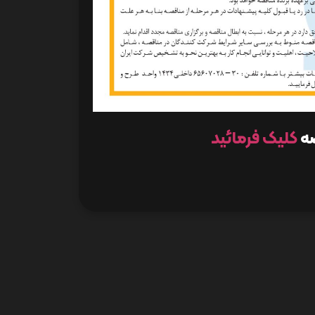
صه
کلیک فرمائید