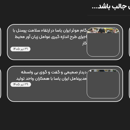
جالب باشد...
گام موثر ایران یاسا در ارتقاء سلامت پرسنل با
اجرای طرح اندازه گیری عوامل زیان آور محیط
کار
31 تیر 1405
دیدار صمیمی و گفت و گوی بی واسطه
مدیرعامل ایران یاسا با همکاران واحد تولید
29 تیر 1405