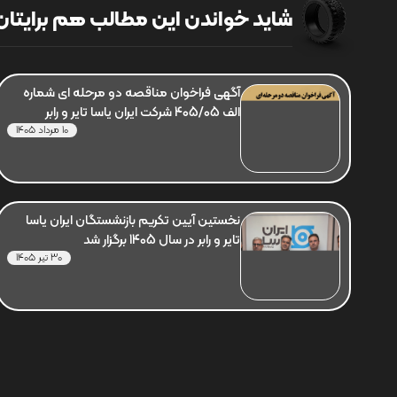
شاید خواندن این مطالب هم برایتان 
آگهی فراخوان مناقصه دو مرحله ای شماره
الف 405/05 شرکت ایران یاسا تایر و رابر
10 مرداد 1405
نخستین آیین تکریم بازنشستگان ایران یاسا
تایر و رابر در سال 1405 برگزار شد
30 تیر 1405