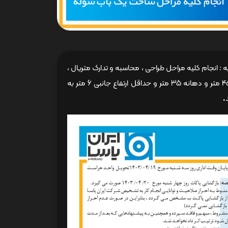
ه : انجام کلیه مراحل طراحی ، محاسبه و تدارک متریال ،
ساخت ، حمل و نصب یک باب سوله با سازه سبک کاربری انبار مواد اولیه به طول 45 متر و دهانه 35 متر و حداقل ارتفاع جانبی 6 متر به
.