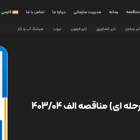
مناقصه
رسانه
مدیریت سازمانی
درباره ما
تماس با ما
فارسی
ایر ویلچر
تایر کشاورزی
تایر فرغون
تیوب
شیلنگ آب و گاز
ای) مناقصه الف 403/04