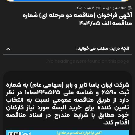
مناقصه و مزایده
18 مرداد 1404
آگهی فراخوان (مناقصه دو مرحله ای) شماره
مناقصه الف 404/05
آنچه در این مطلب می‌خوانید:
No headings were found on this page.
شرکت ایران یاسا تایر و رابر (سهامی عام) به شماره
ثبت 6590 و شناسه ملی 10100440525 در نظر
دارد از طريق مناقصه عمومي نسبت به انتخاب
تامین کننده برای خرید البسه مورد نیاز کارکنان
خود مطابق با شرایط مندرج در اسناد مناقصه
اقدام کند.