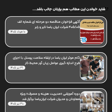
شاید خواندن این مطالب هم برایتان جالب باشد...
آگهی فراخوان مناقصه دو مرحله ای شماره الف
405/05 شرکت ایران یاسا تایر و رابر
10 مرداد 1405
گام موثر ایران یاسا در ارتقاء سلامت پرسنل با اجرای
طرح اندازه گیری عوامل زیان آور محیط کار
31 تیر 1405
دوره آموزشی «مدیریت هزینه و مصرف» ویژه
معاونان و مدیران شرکت ایران‌یاسا برگزار شد
30 تیر 1405