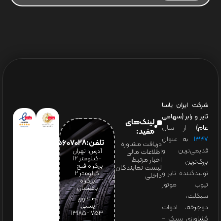
شرکت ایران یاسا
تایر و رابر (سهامی
لینک‌های
عام)
از سال
مفید:
۱۳۴۷
به عنوان
تلفن:65607028(021)
دریافت مشاوره
قدیمی‌ترین و
آدرس: تهران
اطلاعات مالی
-کیلومتر 12
اخبار مرتبط
بزرگ‌ترین
بزرگراه فتح –
لیست نمایندگان
تولیدکننده تایر و
کیلومتر ۲
داخلی
بزرگراه
تیوب موتور
باغستان
سیکلت،
صندوق
پستی:
دوچرخه، ادوات
1753-13185
کشاورزی سبک –