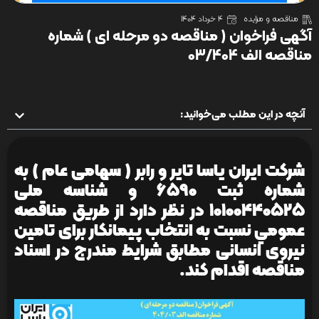
مناقصه و مزایده
4 خرداد 1404
آگهی فراخوان ( مناقصه دو مرحله ای ) شماره
مناقصه الف 03/404
آنچه در این مطلب می‌خوانید:
شرکت ایران یاسا تایر و رابر ( سهامی عام ) به
شماره ثبت 6590 و شناسه ملی
10100440525 در نظر دارد از طريق مناقصه
عمومي نسبت به انتخاب پیمانکار برای تامین
نیروی انسانی مطابق شرایط مندرج در اسناد
مناقصه اقدام کند.