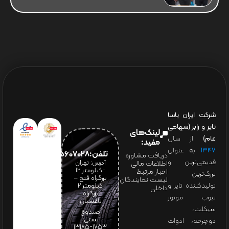
شرکت ایران یاسا
تایر و رابر (سهامی
لینک‌های
عام)
از سال
مفید:
۱۳۴۷
به عنوان
تلفن:65607028(021)
دریافت مشاوره
قدیمی‌ترین و
آدرس: تهران
اطلاعات مالی
-کیلومتر 12
اخبار مرتبط
بزرگ‌ترین
بزرگراه فتح –
لیست نمایندگان
تولیدکننده تایر و
کیلومتر ۲
داخلی
بزرگراه
تیوب موتور
باغستان
سیکلت،
صندوق
پستی:
دوچرخه، ادوات
1753-13185