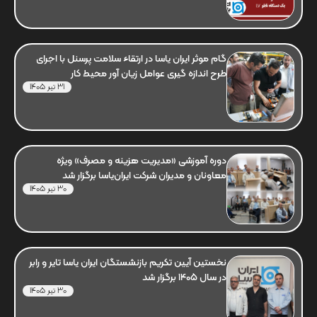
گام موثر ایران یاسا در ارتقاء سلامت پرسنل با اجرای
طرح اندازه گیری عوامل زیان آور محیط کار
31 تیر 1405
دوره آموزشی «مدیریت هزینه و مصرف» ویژه
معاونان و مدیران شرکت ایران‌یاسا برگزار شد
30 تیر 1405
نخستین آیین تکریم بازنشستگان ایران یاسا تایر و رابر
در سال 1405 برگزار شد
30 تیر 1405