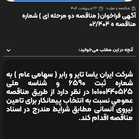
مناقصه و مزایده
22 اردیبهشت 1404
آگهی فراخوان( مناقصه دو مرحله ای ) شماره
مناقصه ه 02/404
آنچه در این مطلب می‌خوانید:
شرکت ایران یاسا تایر و رابر ( سهامی عام ) به
شماره ثبت 6590 و شناسه ملی
10100440525 در نظر دارد از طريق مناقصه
عمومي نسبت به انتخاب پیمانکار برای تامین
نیروی انسانی مطابق شرایط مندرج در اسناد
مناقصه اقدام کند.