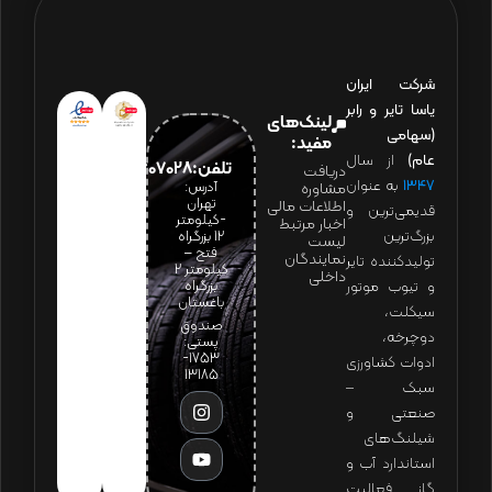
شرکت ایران
یاسا تایر و رابر
لینک‌های
(سهامی
مفید:
عام)
از سال
تلفن:65607028(021)
دریافت
۱۳۴۷
به عنوان
آدرس:
مشاوره
تهران
اطلاعات مالی
قدیمی‌ترین و
-کیلومتر
اخبار مرتبط
بزرگ‌ترین
12 بزرگراه
لیست
فتح –
نمایندگان
تولیدکننده تایر
کیلومتر ۲
داخلی
و تیوب موتور
بزرگراه
باغستان
سیکلت،
صندوق
دوچرخه،
پستی:
1753-
ادوات کشاورزی
13185
سبک –
صنعتی و
شیلنگ‌های
استاندارد آب و
گاز فعالیت