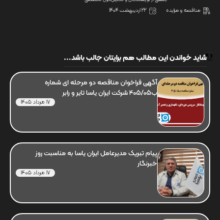
مناقصه و مزایده
22 اردیبهشت 1404
شاید خواندن این مطالب هم برایتان جالب باشد...
آگهی فراخوان مناقصه دو مرحله ای شماره
ب405/05 شرکت ایران یاسا تایر و رابر
17 مرداد 1405
پیام تبریک مدیرعامل ایران یاسا به مناسبت روز
خبرنگار
17 مرداد 1405