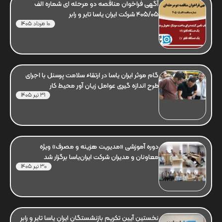
آگهی فراخوان مناقصه دو مرحله ای شماره الف
405/05 شرکت ایران یاسا تایر و رابر
10 مرداد 1405
گام موثر ایران یاسا در ارتقاء سلامت پرسنل با اجرای
طرح اندازه گیری عوامل زیان آور محیط کار
31 تیر 1405
دوره آموزشی «مدیریت هزینه و مصرف» ویژه
معاونان و مدیران شرکت ایران‌یاسا برگزار شد
30 تیر 1405
نخستین آیین تکریم بازنشستگان ایران یاسا تایر و رابر