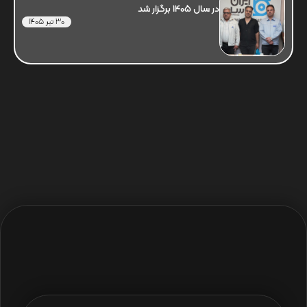
در سال 1405 برگزار شد
30 تیر 1405