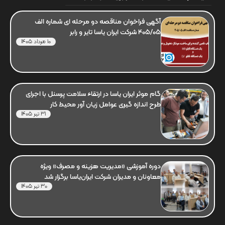
آگهی فراخوان مناقصه دو مرحله ای شماره الف
405/05 شرکت ایران یاسا تایر و رابر
10 مرداد 1405
گام موثر ایران یاسا در ارتقاء سلامت پرسنل با اجرای
طرح اندازه گیری عوامل زیان آور محیط کار
31 تیر 1405
دوره آموزشی «مدیریت هزینه و مصرف» ویژه
معاونان و مدیران شرکت ایران‌یاسا برگزار شد
30 تیر 1405