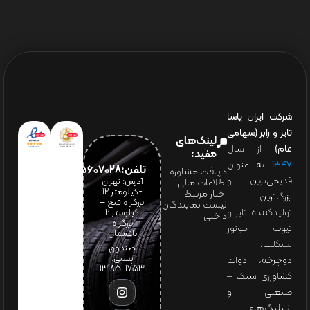
شرکت ایران یاسا
تایر و رابر (سهامی
لینک‌های
عام)
از سال
مفید:
۱۳۴۷
به عنوان
تلفن:65607028(021)
دریافت مشاوره
قدیمی‌ترین و
آدرس: تهران
اطلاعات مالی
-کیلومتر 12
اخبار مرتبط
بزرگ‌ترین
بزرگراه فتح –
لیست نمایندگان
تولیدکننده تایر و
کیلومتر ۲
داخلی
بزرگراه
تیوب موتور
باغستان
سیکلت،
صندوق
پستی:
دوچرخه، ادوات
1753-13185
کشاورزی سبک –
صنعتی و
شیلنگ‌های