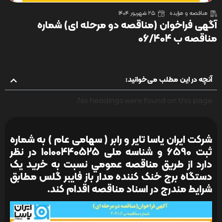
مناقصه و مزایده
25 شهریور 1404
آگهی فراخوان (مناقصه دو مرحله ای) شماره
مناقصه ب 06/404
آنچه در این مطلب می‌خوانید:
No headings were found on this page.
شرکت ایران یاسا تایر و رابر ( سهامی عام ) به شماره
ثبت 6590 و شناسه ملی 10100440525 در نظر
دارد از طريق مناقصه عمومي نسبت به خرید یک
دستگاه برج خنک کننده مدار باز فایبر گلس مطابق
شرایط مندرج در اسناد مناقصه اقدام کند.