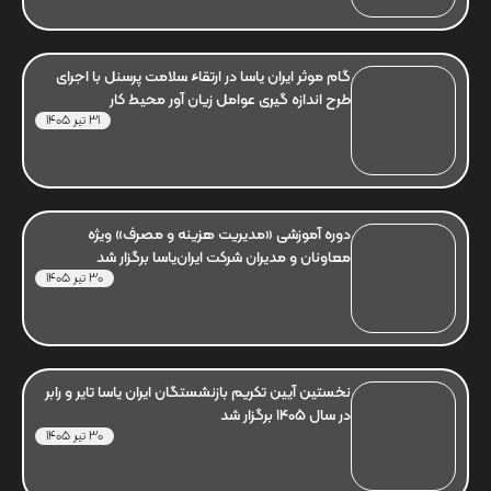
گام موثر ایران یاسا در ارتقاء سلامت پرسنل با اجرای
طرح اندازه گیری عوامل زیان آور محیط کار
31 تیر 1405
دوره آموزشی «مدیریت هزینه و مصرف» ویژه
معاونان و مدیران شرکت ایران‌یاسا برگزار شد
30 تیر 1405
نخستین آیین تکریم بازنشستگان ایران یاسا تایر و رابر
در سال 1405 برگزار شد
30 تیر 1405