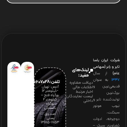
شرکت ایران یاسا
تایر و رابر (سهامی
لینک‌های
عام)
از سال
مفید:
۱۳۴۷
به عنوان
تلفن:65607028(021)
دریافت مشاوره
قدیمی‌ترین و
آدرس: تهران
اطلاعات مالی
-کیلومتر 12
اخبار مرتبط
بزرگ‌ترین
بزرگراه فتح –
لیست نمایندگان
تولیدکننده تایر و
کیلومتر ۲
داخلی
بزرگراه
تیوب موتور
باغستان
سیکلت،
صندوق
پستی:
دوچرخه، ادوات
1753-13185
کشاورزی سبک –