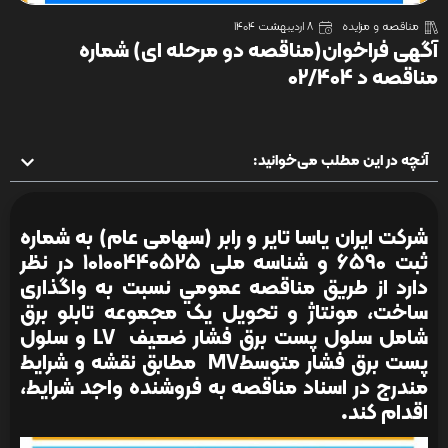
مناقصه و مزایده
8 اردیبهشت 1404
آگهی فراخوان(مناقصه دو مرحله ای) شماره
مناقصه د 02/404
آنچه در این مطلب می‌خوانید:
شرکت ایران یاسا تایر و رابر (سهامی عام) به شماره
ثبت 6590 و شناسه ملی 10100440525 در نظر
دارد از طريق مناقصه عمومي نسبت به واگذاری
ساخت، مونتاژ و تحویل یک مجموعه تابلو برق
شامل سلول پست برق فشار ضعیف LV و سلول
پست برق فشار متوسطMV مطابق نقشه و شرایط
مندرج در اسناد مناقصه به فروشنده واجد شرایط،
اقدام کند
.