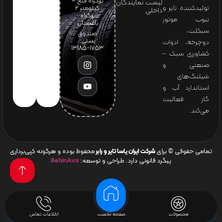
بزرگراه فتح –
لیست نمایندگان
تولیدکننده تایر و
کیلومتر ۲
داخلی
بزرگراه
تیوب موتور
باغستان
سیکلت،
صندوق
پستی:
دوچرخه، ادوات
1753-13185
کشاورزی سبک –
صنعتی و
شیلنگ‌های
استاندارد آب و
گاز فعالیت
می‌کند.
تمامی حقوقی © برای
شرکت ایران یاسا تایر و رابر
محفوظ بوده و هرگونه کپی‌برداری
پیگرد قانونی دارد. طراحی و توسعه:
BehinAva
محصولات
صفحه نخست
اطلاعات تماس