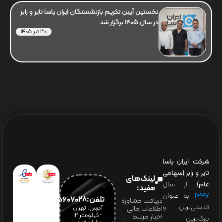
نخستین آیین تکریم بازنشستگان ایران یاسا تایر و رابر
در سال 1405 برگزار شد
30 تیر 1405
شرکت ایران یاسا
تایر و رابر (سهامی
لینک‌های
عام)
از سال
مفید:
۱۳۴۷
به عنوان
تلفن:65607028(021)
دریافت مشاوره
قدیمی‌ترین و
آدرس: تهران
اطلاعات مالی
-کیلومتر 12
اخبار مرتبط
بزرگ‌ترین