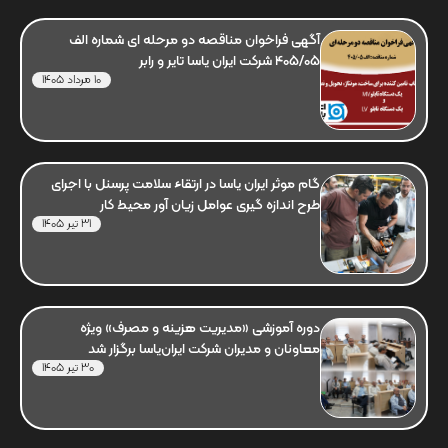
آگهی فراخوان مناقصه دو مرحله ای شماره الف
405/05 شرکت ایران یاسا تایر و رابر
10 مرداد 1405
گام موثر ایران یاسا در ارتقاء سلامت پرسنل با اجرای
طرح اندازه گیری عوامل زیان آور محیط کار
31 تیر 1405
دوره آموزشی «مدیریت هزینه و مصرف» ویژه
معاونان و مدیران شرکت ایران‌یاسا برگزار شد
30 تیر 1405