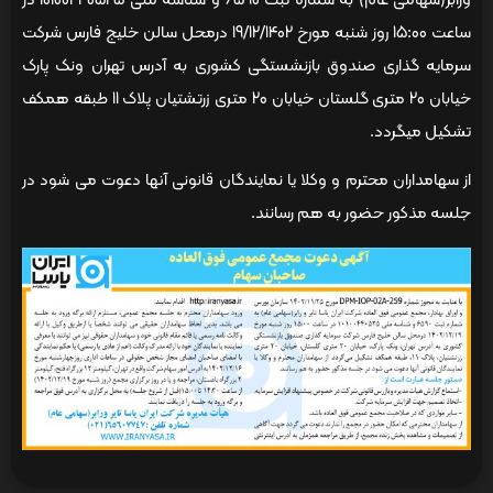
ورابر(سهامی عام) به شماره ثبت 6590 و شناسه ملی 10100440525 در
ساعت 15:00 روز شنبه مورخ 19/12/1402 درمحل سالن خلیج فارس شرکت
سرمایه گذاری صندوق بازنشستگی کشوری به آدرس تهران ونک پارک
خیابان 20 متری گلستان خیابان 20 متری زرتشتیان پلاک 11 طبقه همکف
تشکیل می­گردد.
از سهامداران محترم و وکلا یا نمایندگان قانونی آنها دعوت می شود در
جلسه مذکور حضور به هم رسانند.