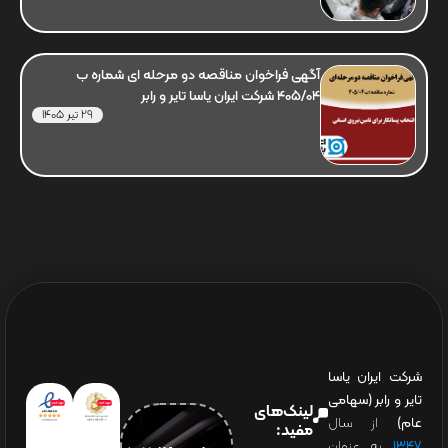
آگهی فراخوان مناقصه دو مرحله ای شماره ب
405/04 شرکت ایران یاسا تایر و رابر
29 تیر 1405
شرکت ایران یاسا
تایر و رابر (سهامی
لینک‌های
عام)
از سال
مفید:
۱۳۴۷
به عنوان