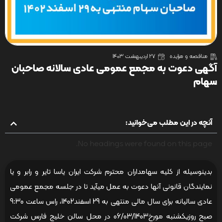
مناقصه و مزایده
27 اردیبهشت 1403
آگهی دعوت به مجمع عمومی عادی سالانه صاحبان
سهام
آنچه در این مطلب می‌خوانید:
No headings were found on this page.
بدینوسیله از کلیه سهامداران محترم شرکت ایران یاسا تایر و رابر و یا
نمایندگان قانونی آنها دعوت به عمل میآید تا در جلسه مجمع عمومی
عادی سالیانه برای سال مالی منتهی به 29 اسفند1402، راس ساعت 9:30
صبح روزیکشنبه مورخ06/03/1403 در محل سالن خلیج فارس شرکت