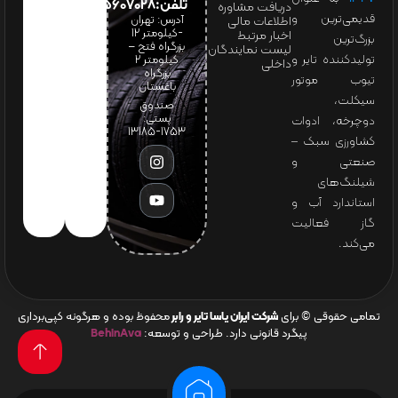
تلفن:65607028(021)
دریافت مشاوره
قدیمی‌ترین و
آدرس: تهران
اطلاعات مالی
-کیلومتر 12
اخبار مرتبط
بزرگ‌ترین
بزرگراه فتح –
لیست نمایندگان
تولیدکننده تایر و
کیلومتر ۲
داخلی
بزرگراه
تیوب موتور
باغستان
سیکلت،
صندوق
پستی:
دوچرخه، ادوات
1753-13185
کشاورزی سبک –
صنعتی و
شیلنگ‌های
استاندارد آب و
گاز فعالیت
می‌کند.
تمامی حقوقی © برای
شرکت ایران یاسا تایر و رابر
محفوظ بوده و هرگونه کپی‌برداری
پیگرد قانونی دارد. طراحی و توسعه:
BehinAva