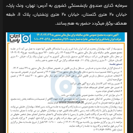
سرمایه گذاری صندوق بازنشستگی کشوری به آدرس: تهران، ونک پارک،
خیابان 20 متری گلستان، خیابان 20 متری زرتشتیان، پلاک 11، طبقه
همکف برگزار میگردد حضور به هم رسانند.