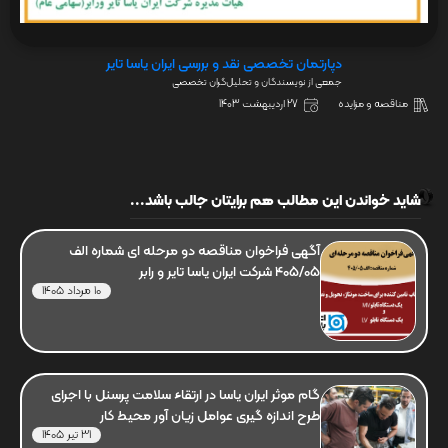
دپارتمان تخصصی نقد و بررسی ایران یاسا تایر
جمعی از نویسندگان و تحلیل‌گران تخصصی
مناقصه و مزایده
27 اردیبهشت 1403
شاید خواندن این مطالب هم برایتان جالب باشد...
آگهی فراخوان مناقصه دو مرحله ای شماره الف
405/05 شرکت ایران یاسا تایر و رابر
10 مرداد 1405
گام موثر ایران یاسا در ارتقاء سلامت پرسنل با اجرای
طرح اندازه گیری عوامل زیان آور محیط کار
31 تیر 1405