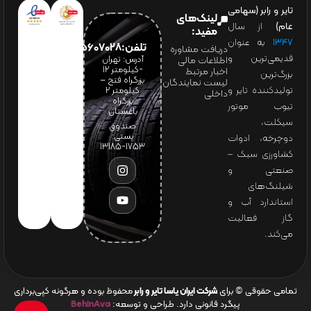
تایر و رابر (سهامی
لینک‌های
عام)
از سال
مفید:
۱۳۴۷
به عنوان
تلفن:65607028(021)
دریافت مشاوره
قدیمی‌ترین و
آدرس: تهران
اطلاعات مالی
-کیلومتر 12
اخبار مرتبط
بزرگ‌ترین
بزرگراه فتح –
لیست نمایندگان
تولیدکننده تایر و
کیلومتر ۲
داخلی
بزرگراه
تیوب موتور
باغستان
سیکلت،
صندوق
پستی:
دوچرخه، ادوات
1753-13185
کشاورزی سبک –
صنعتی و
شیلنگ‌های
استاندارد آب و
گاز فعالیت
می‌کند.
تمامی حقوقی © برای
شرکت ایران یاسا تایر و رابر
محفوظ بوده و هرگونه کپی‌برداری
پیگرد قانونی دارد. طراحی و توسعه:
BehinAva