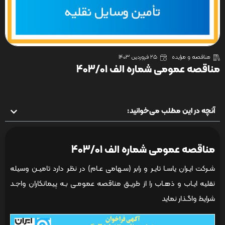
مناقصه و مزایده
25 فروردین 1403
مناقصه عمومی شماره الف 403/01
آنچه در این مطلب می‌خوانید:
مناقصه عمومی شماره الف 403/01
ﺷـﺮﮐﺖ اﯾـﺮان ﯾﺎﺳـﺎ ﺗﺎﯾـﺮ و راﺑﺮ (ﺳـﻬﺎﻣﻰ ﻋـﺎم) در نظر دارد تامیـﻦ وسیله
نقلیه ایـاب و ذﻫـاب را از ﻃریـﻖ مناقصه عمومـی بـه پیمانکاران واﺟـد
شرایط واگـﺬار نماید