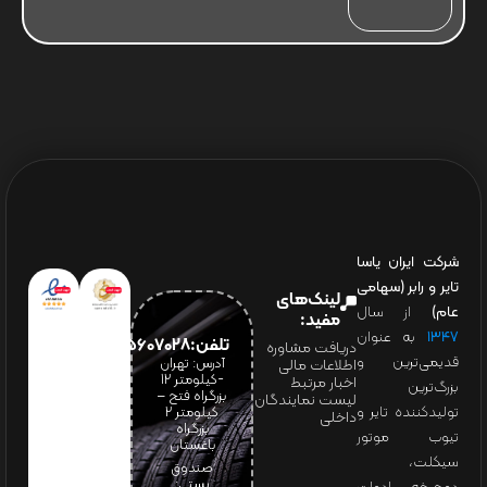
شرکت ایران یاسا
تایر و رابر (سهامی
لینک‌های
عام)
از سال
مفید:
۱۳۴۷
به عنوان
تلفن:65607028(021)
دریافت مشاوره
قدیمی‌ترین و
آدرس: تهران
اطلاعات مالی
-کیلومتر 12
اخبار مرتبط
بزرگ‌ترین
بزرگراه فتح –
لیست نمایندگان
تولیدکننده تایر و
کیلومتر ۲
داخلی
بزرگراه
تیوب موتور
باغستان
سیکلت،
صندوق
پستی: