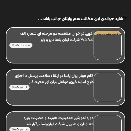
شاید خواندن این مطالب هم برایتان جالب باشد...
آگهی فراخوان مناقصه دو مرحله ای شماره الف
405/05 شرکت ایران یاسا تایر و رابر
10 مرداد 1405
گام موثر ایران یاسا در ارتقاء سلامت پرسنل با اجرای
طرح اندازه گیری عوامل زیان آور محیط کار
31 تیر 1405
دوره آموزشی «مدیریت هزینه و مصرف» ویژه
معاونان و مدیران شرکت ایران‌یاسا برگزار شد
30 تیر 1405