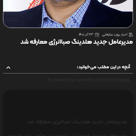
اخبار برون سازمانی
23 آذر 1401
مدیرعامل جدید هلدینگ صباانرژی معارفه شد
آنچه در این مطلب می‌خوانید:
No headings were found on this page.
مدیرعامل جدید هلدینگ صباانرژی معارفه شد
مدیرعامل صندوق بازنشستگی کشوری، در حکمی دکتر علیرضا