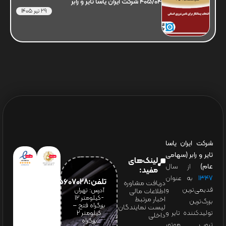
405/04 شرکت ایران یاسا تایر و رابر
29 تیر 1405
شرکت ایران یاسا
تایر و رابر (سهامی
لینک‌های
عام)
از سال
مفید:
۱۳۴۷
به عنوان
تلفن:65607028(021)
دریافت مشاوره
قدیمی‌ترین و
آدرس: تهران
اطلاعات مالی
-کیلومتر 12
اخبار مرتبط
بزرگ‌ترین
بزرگراه فتح –
لیست نمایندگان
تولیدکننده تایر و
کیلومتر ۲
داخلی
بزرگراه
تیوب موتور