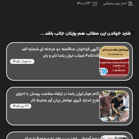
اخبار برون سازمانی
23 آذر 1401
شاید خواندن این مطالب هم برایتان جالب باشد...
آگهی فراخوان مناقصه دو مرحله ای شماره الف
405/05 شرکت ایران یاسا تایر و رابر
10 مرداد 1405
گام موثر ایران یاسا در ارتقاء سلامت پرسنل با اجرای
طرح اندازه گیری عوامل زیان آور محیط کار
31 تیر 1405
دوره آموزشی «مدیریت هزینه و مصرف» ویژه